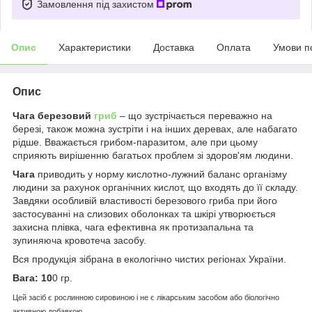
Замовлення під захистом
Опис
Характеристики
Доставка
Оплата
Умови п
Опис
Чага березовий
гриб
– що зустрічається переважно на
березі, також можна зустріти і на інших деревах, але набагато
рідше. Вважається грибом-паразитом, але при цьому
сприяють вирішенню багатьох проблем зі здоров'ям людини.
Чага
приводить у норму кислотно-лужний баланс організму
людини за рахунок органічних кислот, що входять до її складу.
Завдяки особливій властивості березового гриба при його
застосуванні на слизових оболонках та шкірі утворюється
захисна плівка, чага ефективна як протизапальна та
зупиняюча кровотеча засобу.
Вся продукція зібрана в екологічно чистих регіонах України.
Вага: 10
0 гр.
Цей засіб є рослинною сировиною і не є лікарським засобом або біологічно
активною добавкою