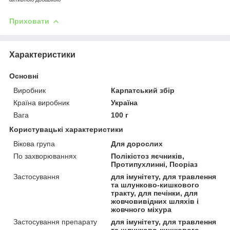
Приховати
Характеристики
Основні
Виробник
Карпатський збір
Країна виробник
Україна
Вага
100 г
Користувацькі характеристики
Вікова група
Для дорослих
По захворюваннях
Полікістоз яєчників,
Протипухлинні, Псоріаз
Застосування
для імунітету, для травлення
та шлунково-кишкового
тракту, для печінки, для
жовчовивідних шляхів і
жовчного міхура
Застосування препарату
для імунітету, для травлення
та шлунково-кишкового