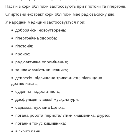
Настій з кори обліпихи застосовують при гіпотонії та гіпертонії.
Спиртовий екстракт кори обліпихи має радіозахисну дію.
У народній медицині застосовується при:
доброякісні новоутворень;
гіпертонічна хвороба;
гіпотонія;
пронос;
радіоактивне опромінення;
зашлакованість кишечника;
депресія; підвищена тривожність; підвищена
дратівливість;
судинна недостатність;
дисфункція гладкої мускулатури;
саркома, пухлина Ерліха;
погана робота перистальтики кишківника; діурез;
поганий тонус кишківника;
відкриті рани.