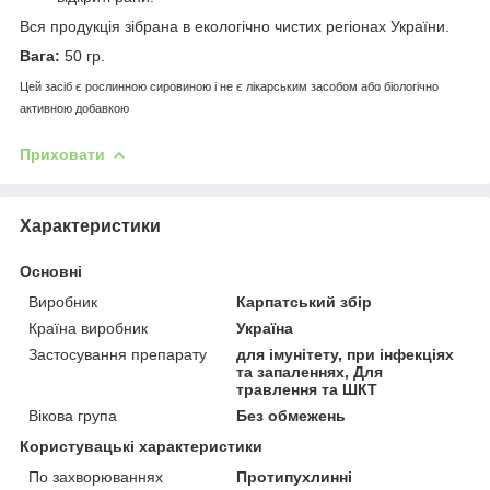
Вся продукція зібрана в екологічно чистих регіонах України.
Вага:
50 гр.
Цей засіб є рослинною сировиною і не є лікарським засобом або біологічно
активною добавкою
Приховати
Характеристики
Основні
Виробник
Карпатський збір
Країна виробник
Україна
Застосування препарату
для імунітету, при інфекціях
та запаленнях, Для
травлення та ШКТ
Вікова група
Без обмежень
Користувацькі характеристики
По захворюваннях
Протипухлинні