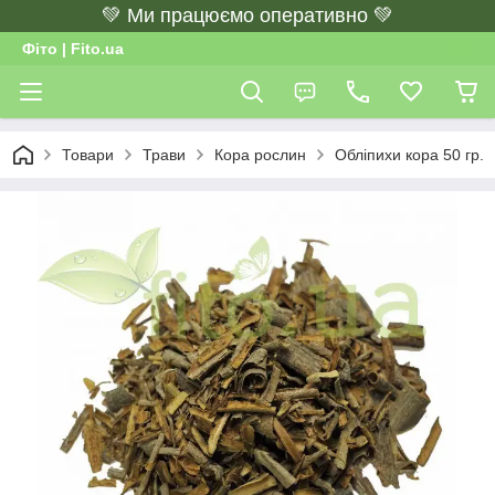
💚 Ми працюємо оперативно 💚
Фіто | Fito.ua
Товари
Трави
Кора рослин
Обліпихи кора 50 гр.