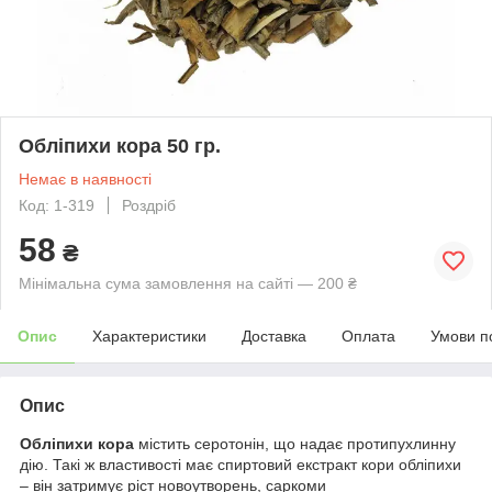
Обліпихи кора 50 гр.
Немає в наявності
Код: 1-319
Роздріб
58
₴
Мінімальна сума замовлення на сайті — 200 ₴
Опис
Характеристики
Доставка
Оплата
Умови п
Опис
Обліпихи кора
містить серотонін, що надає протипухлинну
дію. Такі ж властивості має спиртовий екстракт кори обліпихи
– він затримує ріст новоутворень, саркоми