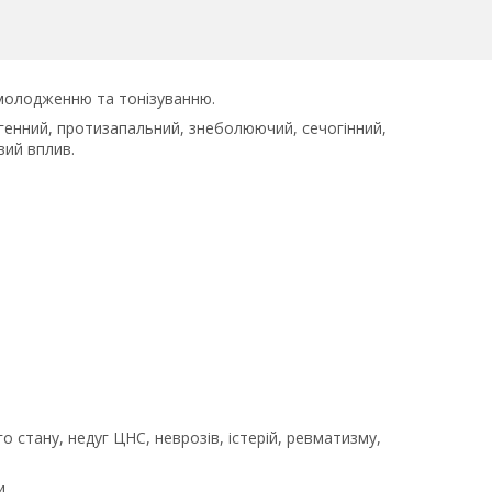
омолодженню та тонізуванню.
генний, протизапальний, знеболюючий, сечогінний,
ий вплив.
о стану, недуг ЦНС, неврозів, істерій, ревматизму,
и.