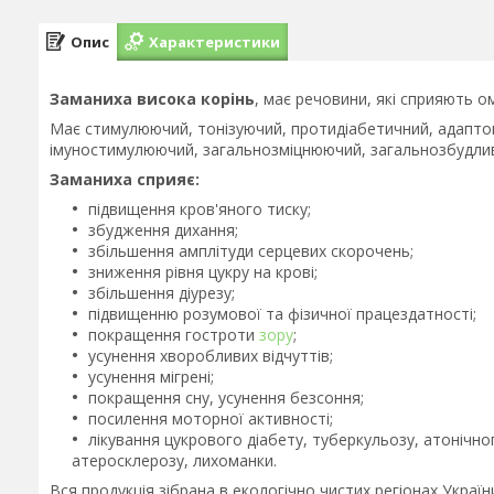
Опис
Характеристики
Заманиха висока корінь
, має речовини, які сприяють 
Має стимулюючий, тонізуючий, протидіабетичний, адапто
імуностимулюючий, загальнозміцнюючий, загальнозбудлив
Заманиха сприяє:
підвищення кров'яного тиску;
збудження дихання;
збільшення амплітуди серцевих скорочень;
зниження рівня цукру на крові;
збільшення діурезу;
підвищенню розумової та фізичної працездатності;
покращення гостроти
зору
;
усунення хворобливих відчуттів;
усунення мігрені;
покращення сну, усунення безсоння;
посилення моторної активності;
лікування цукрового діабету, туберкульозу, атонічног
атеросклерозу, лихоманки.
Вся продукція зібрана в екологічно чистих регіонах Україн