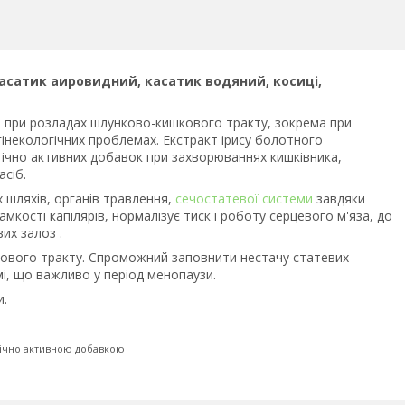
касатик аировидний, касатик водяний, косиці,
і при розладах шлунково-кишкового тракту, зокрема при
 гінекологічних проблемах. Екстракт ірису болотного
ічно активних добавок при захворюваннях кишківника,
асіб.
шляхів, органів травлення,
сечостатевої системи
завдяки
мкості капілярів, нормалізує тиск і роботу серцевого м'яза, до
их залоз .
кового тракту. Спроможний заповнити нестачу статевих
мі, що важливо у період менопаузи.
и.
гічно активною добавкою