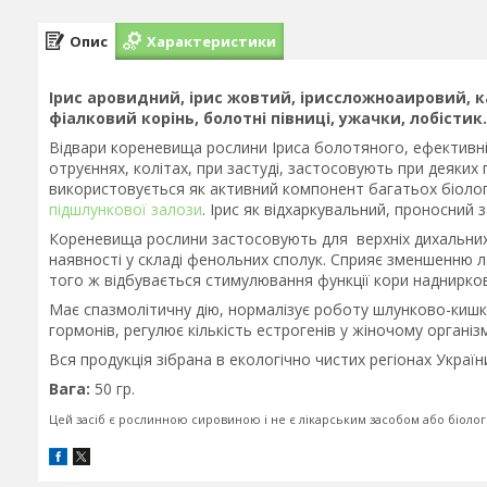
Опис
Характеристики
Ірис аровидний, ірис жовтий, іриссложноаировий, 
фіалковий корінь, болотні півниці, ужачки, лобістик.
Відвари кореневища рослини Іриса болотяного, ефективн
отруєннях, колітах, при застуді, застосовують при деяких
використовується як активний компонент багатьох біолог
підшлункової залози
. Ірис як відхаркувальний, проносний з
Кореневища рослини застосовують для верхніх дихальних 
наявності у складі фенольних сполук. Сприяє зменшенню ла
того ж відбувається стимулювання функції кори наднирков
Має спазмолітичну дію, нормалізує роботу шлунково-киш
гормонів, регулює кількість естрогенів у жіночому організ
Вся продукція зібрана в екологічно чистих регіонах Україн
Вага:
50 гр.
Цей засіб є рослинною сировиною і не є лікарським засобом або біоло