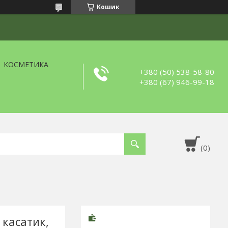
Кошик
КОСМЕТИКА
+380 (50) 538-58-80
+380 (67) 946-99-18
 касатик,