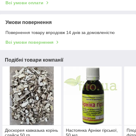
Всі умови оплати
Умови повернення
Повернення товару впродовж 14 днів за домовленістю
Всі умови повернення
Подібні товари компанії
Діоскорея кавказька корінь
Настоянка Арніки гірської,
Плод
слайси 50 гр.
50 мл.
фіто