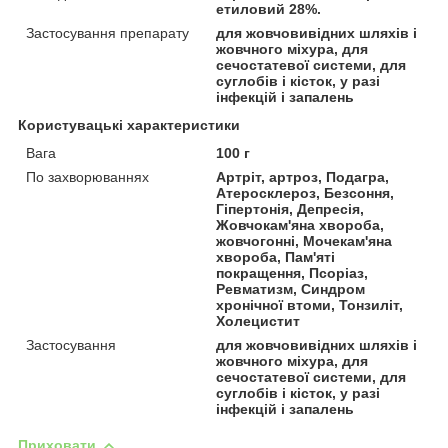
етиловий 28%.
Застосування препарату
для жовчовивідних шляхів і
жовчного міхура, для
сечостатевої системи, для
суглобів і кісток, у разі
інфекцій і запалень
Користувацькі характеристики
Вага
100 г
По захворюваннях
Артріт, артроз, Подагра,
Атеросклероз, Безсоння,
Гіпертонія, Депресія,
Жовчокам'яна хвороба,
жовчогонні, Мочекам'яна
хвороба, Пам'яті
покращення, Псоріаз,
Ревматизм, Синдром
хронічної втоми, Тонзиліт,
Холецистит
Застосування
для жовчовивідних шляхів і
жовчного міхура, для
сечостатевої системи, для
суглобів і кісток, у разі
інфекцій і запалень
Приховати