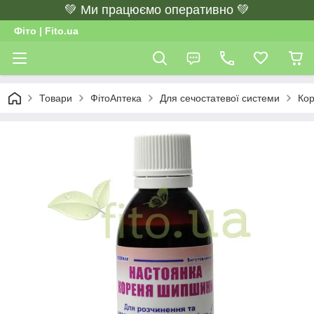
💚 Ми працюємо оперативно 💚
Фіто | Fito.ua
Товари
ФітоАптека
Для сечостатевої системи
Кор