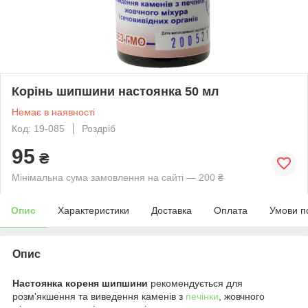
Корінь шипшини настоянка 50 мл
Немає в наявності
Код: 19-085
Роздріб
95
₴
Мінімальна сума замовлення на сайті — 200 ₴
Опис
Характеристики
Доставка
Оплата
Умови п
Опис
Настоянка кореня шипшини
рекомендується для
розм'якшення та виведення каменів з
печінки
, жовчного