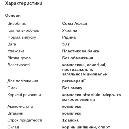
Характеристики
Основні
Виробник
Союз Афган
Країна виробник
Україна
Форма випуску
Рідина
Вага
50 г
Упаковка
Пластикова банка
Вікова група
Без обмеження
Властивості
комплексні, сечогінні,
протизапальні,
загальнозміцнювальні
Для поліпшення
регенерації
Смак
Без смаку
Корисні речовини
комплекс вітамінів, мікро- та
макроелементів
Амінокислоти
комплекс
Вітаміни
комплекс
Строк придатності
12 міска
Склад
корінь шипшини, спирт