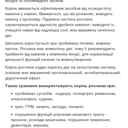
міхура та сечовивідних органів.
Корінь вважається ефективним засобом від холециститу,
каміння у нирках. Вважається, що він розчиняє, виводить
камінці з організму. Підземна частина рослини
характеризується здатністю дробити каміння і виводити їх,
очищати нирки від надлишку солі, має виражену сечогінну
дію.
Шипшина користується при проблемах печінки, жовчних
проток. Рослина має жовчогінну дію, тому її рекомендують
приймати від каменів у жовчному міхурі, для нормалізації
діяльності функцій печінки та жовчоутворення.
Корінь рослини надає корисну дію на сечостатеву систему,
оскільки має виражений протизапальний, антибактеріальний,
діуретичний ефект.
Також травники використовують корінь рослини при:
проблемах суглобів - подагра, поліартрит, ревматизм,
атеросклероз, судоми;
грип, ГРВІ, нежить, застуда, тонзиліт;
порушення функцій шлунково-кишкового тракту -
проноси, розлади кишечника, порушення травлення,
дизентерія, виразка;