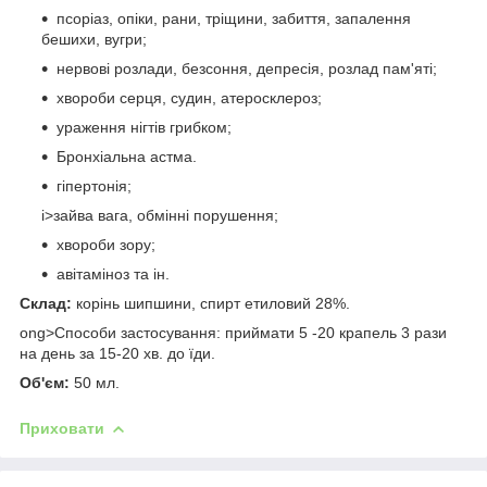
псоріаз, опіки, рани, тріщини, забиття, запалення
бешихи, вугри;
нервові розлади, безсоння, депресія, розлад пам'яті;
хвороби серця, судин, атеросклероз;
ураження нігтів грибком;
Бронхіальна астма.
гіпертонія;
i>зайва вага, обмінні порушення;
хвороби зору;
авітаміноз та ін.
Склад:
корінь шипшини, спирт етиловий 28%.
ong>Способи застосування: приймати 5 -20 крапель 3 рази
на день за 15-20 хв. до їди.
Об'єм:
50 мл.
Приховати