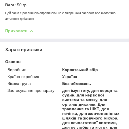
Вага:
50 гр.
Цей засіб є рослинною сировиною і не є лікарським засобом або біологічно
активною добавкою
Приховати
Характеристики
Основні
Виробник
Карпатський збір
Країна виробник
Україна
Вікова група
Без обмежень
Застосування препарату
для імунітету, для серця та
судин, для нервової
системи та мозку, для
органів дихання, Для
травлення та ШКТ, для
печінки, для жовчовивідних
шляхів та жовчного міхура,
для сечостатевої системи,
для суглобів та кісток, для