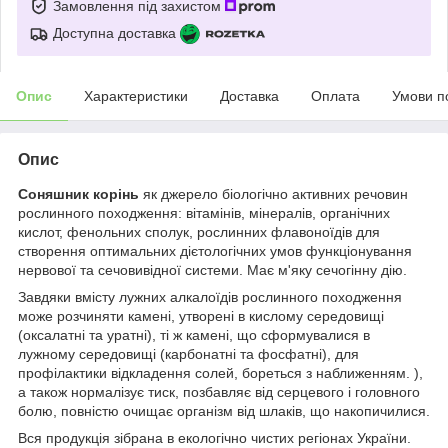
Замовлення під захистом
Доступна доставка
Опис
Характеристики
Доставка
Оплата
Умови п
Опис
Соняшник корінь
як джерело біологічно активних речовин
рослинного походження: вітамінів, мінералів, органічних
кислот, фенольних сполук, рослинних флавоноїдів для
створення оптимальних дієтологічних умов функціонування
нервової та сечовивідної системи. Має м'яку сечогінну дію.
Завдяки вмісту лужних алкалоїдів рослинного походження
може розчиняти камені, утворені в кислому середовищі
(оксалатні та уратні), ті ж камені, що сформувалися в
лужному середовищі (карбонатні та фосфатні), для
профілактики відкладення солей, бореться з наближенням. ),
а також нормалізує тиск, позбавляє від серцевого і головного
болю, повністю очищає організм від шлаків, що накопичилися.
Вся продукція зібрана в екологічно чистих регіонах України.