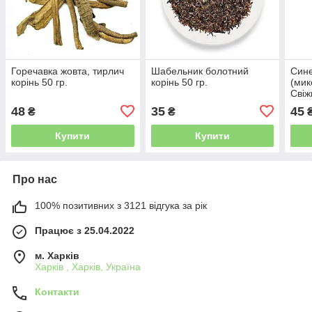
Горечавка жовта, тирлич
Шабельник болотний
Сине
корінь 50 гр.
корінь 50 гр.
(мик
Свіж
48
35
45
₴
₴
Купити
Купити
Про нас
100% позитивних з 3121 відгука за рік
Працює з 25.04.2022
м. Харків
Харків , Харків, Україна
Контакти