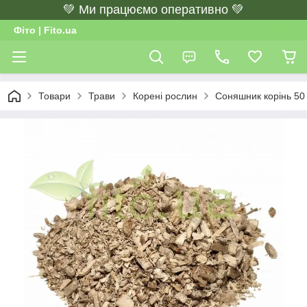
💚 Ми працюємо оперативно 💚
Фіто | Fito.ua
Товари
Трави
Корені рослин
Соняшник корінь 50 