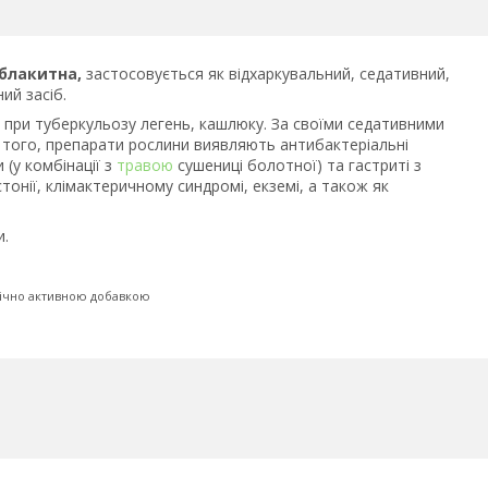
блакитна,
застосовується як відхаркувальний, седативний,
ий засіб.
 при туберкульозу легень, кашлюку. За своїми седативними
 того, препарати рослини виявляють антибактеріальні
 (у комбінації з
травою
сушениці болотної) та гастриті з
тонії, клімактеричному синдромі, екземі, а також як
и.
гічно активною добавкою