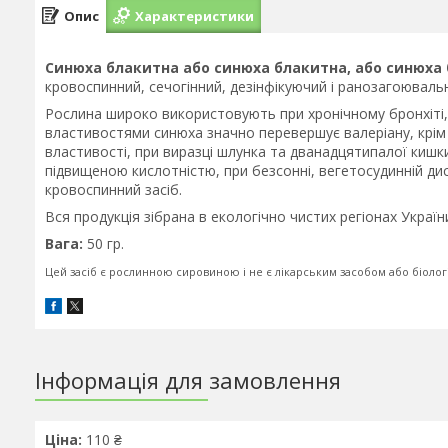
Опис
Характеристики
Синюха блакитна або синюха блакитна, або синюха 
кровоспинний, сечогінний, дезінфікуючий і ранозагоювальн
Рослина широко використовують при хронічному бронхіті,
властивостями синюха значно перевершує валеріану, крім
властивості, при виразці шлунка та дванадцятипалої кишки
підвищеною кислотністю, при безсонні, вегетосудинній дис
кровоспинний засіб.
Вся продукція зібрана в екологічно чистих регіонах Україн
Вага:
50 гр.
Цей засіб є рослинною сировиною і не є лікарським засобом або біоло
Інформація для замовлення
Ціна:
110 ₴