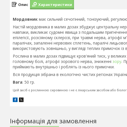
Опис
Характеристики
Мордовник
має сильний сечогінний, тонізуючий, регулююч
Настій мордовника в малих дозах збуджує центральну нерв
навпаки, викликає судомні явища з подальшим пригнічення
епілепсії, розсіяному склерозі, при травмі нерва, атрофії
паралічах, запаленні нервових сплетень, паралічі лицьовог
використовують зовнішньо, у вигляді теплих примочок із в
Рослина в малих дозах підвищує кров'яний тиск, у велики
головному болі, атрофії зорового нерва, зниженні
зору
. 
приймають внутрішньо і роблять із нього примочки.
Вся продукція зібрана в екологічно чистих регіонах Україн
Вага
: 50 гр.
Цей засіб є рослинною сировиною і не є лікарським засобом або біоло
Інформація для замовлення