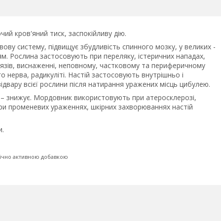
ий кров'яний тиск, заспокійливу дію.
ову систему, підвищує збудливість спинного мозку, у великих -
м. Рослина застосовують при переляку, істеричних нападах,
 м'язів, виснаженні, неповному, частковому та периферичному
о нерва, радикуліті. Настій застосовують внутрішньо і
ідвару всієї рослини після натирання уражених місць цибулею.
х – знижує. Мордовник використовують при атеросклерозі,
При променевих ураженнях, шкірних захворюваннях настій
и.
гічно активною добавкою