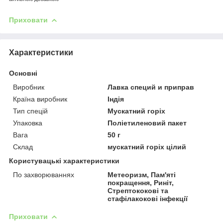
Приховати
Характеристики
Основні
Виробник
Лавка специй и приправ
Країна виробник
Індія
Тип спецій
Мускатний горіх
Упаковка
Поліетиленовий пакет
Вага
50 г
Склад
мускатний горіх цілий
Користувацькi характеристики
По захворюваннях
Метеоризм, Пам'яті
покращення, Риніт,
Стрептококові та
стафілакокові інфекції
Приховати