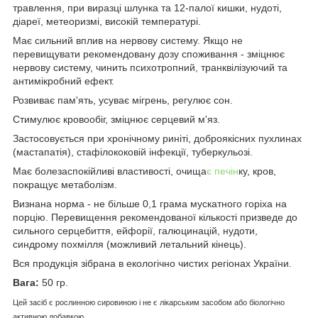
травлення, при виразці шлунка та 12-палої кишки, нудоті,
діареї, метеоризмі, високій температурі.
Має сильний вплив на нервову систему. Якщо не
перевищувати рекомендовану дозу споживання - зміцнює
нервову систему, чинить психотропний, транквілізуючий та
антимікробний ефект.
Розвиває пам'ять, усуває мігрень, регулює сон.
Стимулює кровообіг, зміцнює серцевий м'яз.
Застосовується при хронічному риніті, доброякісних пухлинах
(мастапатія), стафілококовій інфекції, туберкульозі.
Має болезаспокійливі властивості, очища
є печін
ку, кров,
покращує метаболізм.
Визнана норма - не більше 0,1 грама мускатного горіха на
порцію. Перевищення рекомендованої кількості призведе до
сильного серцебиття, ейфорії, галюцинацій, нудоти,
синдрому похмілля (можливий летальний кінець).
Вся продукція зібрана в екологічно чистих регіонах України.
Вага:
50 гр.
Цей засіб є рослинною сировиною і не є лікарським засобом або біологічно
активною добавкою