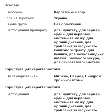
Основні
Виробник
Карпатський збір
Країна виробник
Україна
Вікова група
Без обмеження
Застосування препарату
для імунітету, для серця й
судин, для нервової
системи та мозку, для
органів дихання, для
травлення та шлунково-
кишкового тракту, для
печінки, для жовчовивідних
шляхів і жовчного міхура,
для сечостатевої системи
Користувацькi характеристики
По захворюваннях
Мігрень, Невроз, Синдром
хронічної втоми
Користувацькі характеристики
Застосування
для імунітету, для серця й
судин, для нервової
системи та мозку, для
органів дихання, для
травлення та шлунково-