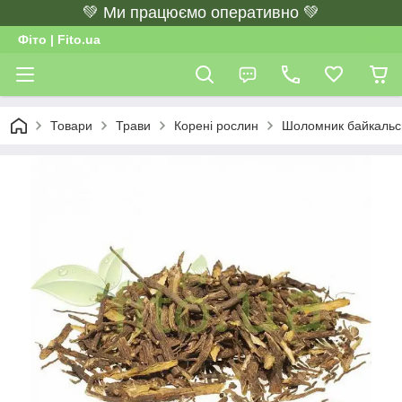
💚 Ми працюємо оперативно 💚
Фіто | Fito.ua
Товари
Трави
Корені рослин
Шоломник байкальсь