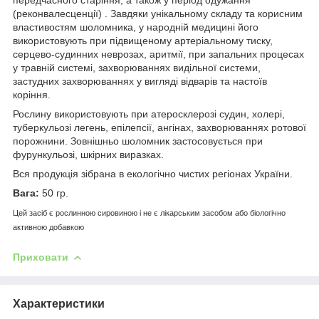
(реконвалесценції) . Завдяки унікальному складу та корисним
властивостям шоломника, у народній медицині його
використовують при підвищеному артеріальному тиску,
серцево-судинних неврозах, аритмії, при запальних процесах
у травній системі, захворюваннях видільної системи,
застудних захворюваннях у вигляді відварів та настоїв
коріння.
Рослину використовують при атеросклерозі судин, холері,
туберкульозі легень, епілепсії, ангінах, захворюваннях ротової
порожнини. Зовнішньо шоломник застосовується при
фурункульозі, шкірних виразках.
Вся продукція зібрана в екологічно чистих регіонах України.
Вага:
50 гр.
Цей засіб є рослинною сировиною і не є лікарським засобом або біологічно
активною добавкою
Приховати
Характеристики