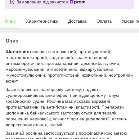
Замовлення під захистом
Опис
Характеристики
Доставка
Оплата
Умови п
Опис
Шоломник
виявляє гіпотензивний, протисудомний,
гепатопротекторний, седативний, спазмолітичний,
антисклеротичний, протизапальний, десенсибілізуючий,
жарознижувальний, антисептичний, відхаркувальний,
імуностимулюючий, протиглистовий, жовчогінний, ноотропний
ефект.
Заспокійливо діє на нервову систему, надають
судинорозширювальний ефект при підвищеному тонусі
кровоносних судин. Рослина має яскраво виражені
протиастматичні та антигістамінні властивості. Препарати
шоломника байкальського застосовуються для терапії
порушення нервової діяльності при енцефалопатії, астено-
депресивних станах, анемії.
Зазвичай рослина застосовується з профілактичною метою
передчасного старіння, а також у період одужання