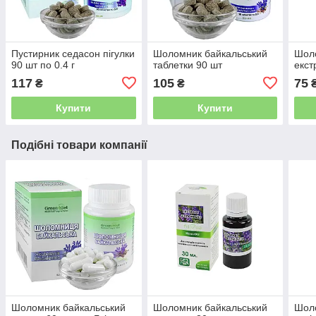
Пустирник седасон пігулки
Шоломник байкальський
Шол
90 шт по 0.4 г
таблетки 90 шт
екст
117
105
75
₴
₴
Купити
Купити
Подібні товари компанії
Шоломник байкальський
Шоломник байкальський
Шол