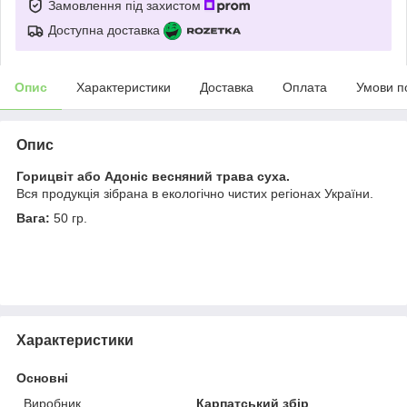
Замовлення під захистом
Доступна доставка
Опис
Характеристики
Доставка
Оплата
Умови п
Опис
Горицвіт або Адоніс весняний трава суха.
Вся продукція зібрана в екологічно чистих регіонах України.
Вага:
50 гр.
Характеристики
Основні
Виробник
Карпатський збір