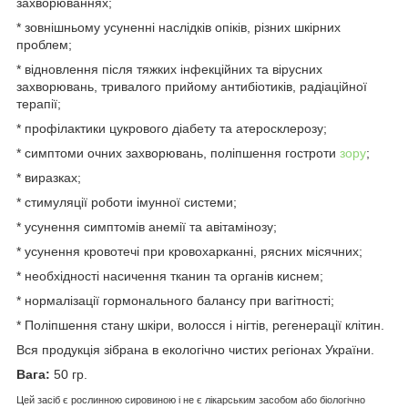
захворюваннях;
* зовнішньому усуненні наслідків опіків, різних шкірних
проблем;
* відновлення після тяжких інфекційних та вірусних
захворювань, тривалого прийому антибіотиків, радіаційної
терапії;
* профілактики цукрового діабету та атеросклерозу;
* симптоми очних захворювань, поліпшення гостроти
зору
;
* виразках;
* стимуляції роботи імунної системи;
* усунення симптомів анемії та авітамінозу;
* усунення кровотечі при кровохарканні, рясних місячних;
* необхідності насичення тканин та органів киснем;
* нормалізації гормонального балансу при вагітності;
* Поліпшення стану шкіри, волосся і нігтів, регенерації клітин.
Вся продукція зібрана в екологічно чистих регіонах України.
Вага:
50 гр.
Цей засіб є рослинною сировиною і не є лікарським засобом або біологічно