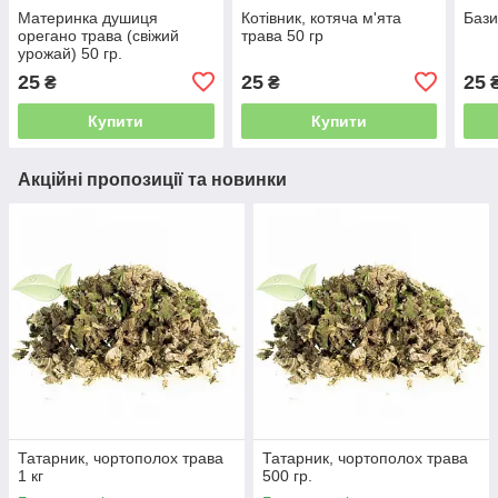
Материнка душиця
Котівник, котяча м'ята
Бази
орегано трава (свіжий
трава 50 гр
урожай) 50 гр.
25
25
25
₴
₴
Купити
Купити
Акційні пропозиції та новинки
Татарник, чортополох трава
Татарник, чортополох трава
1 кг
500 гр.