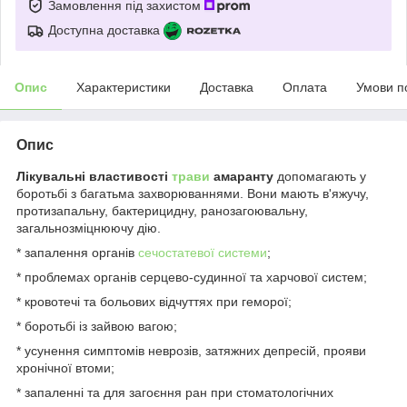
Замовлення під захистом
Доступна доставка
Опис
Характеристики
Доставка
Оплата
Умови п
Опис
Лікувальні властивості
трави
амаранту
допомагають у
боротьбі з багатьма захворюваннями. Вони мають в'яжучу,
протизапальну, бактерицидну, ранозагоювальну,
загальнозміцнюючу дію.
* запалення органів
сечостатевої системи
;
* проблемах органів серцево-судинної та харчової систем;
* кровотечі та больових відчуттях при геморої;
* боротьбі із зайвою вагою;
* усунення симптомів неврозів, затяжних депресій, прояви
хронічної втоми;
* запаленні та для загоєння ран при стоматологічних