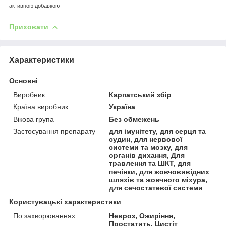
активною добавкою
Приховати
Характеристики
Основні
Виробник
Карпатський збір
Країна виробник
Україна
Вікова група
Без обмежень
Застосування препарату
для імунітету, для серця та
судин, для нервової
системи та мозку, для
органів дихання, Для
травлення та ШКТ, для
печінки, для жовчовивідних
шляхів та жовчного міхура,
для сечостатевої системи
Користувацькi характеристики
По захворюваннях
Невроз, Ожиріння,
Простатить, Цистіт