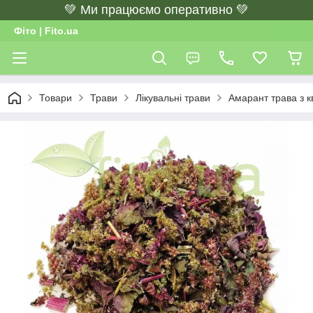
💚 Ми працюємо оперативно 💚
Фіто | Fito.ua
Товари
Трави
Лікувальні трави
Амарант трава з к