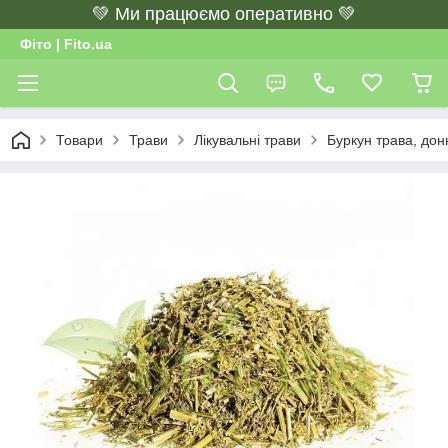
💚 Ми працюємо оперативно 💚
Фіто | Fito.ua
Товари
Трави
Лікувальні трави
Буркун трава, дон