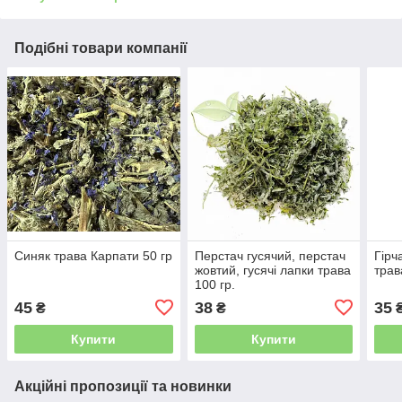
Подібні товари компанії
Синяк трава Карпати 50 гр
Перстач гусячий, перстач
Гірч
жовтий, гусячі лапки трава
трав
100 гр.
45
38
35
₴
₴
Купити
Купити
Акційні пропозиції та новинки