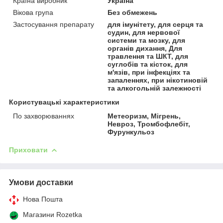
Країна виробник
Україна
Вікова група
Без обмежень
Застосування препарату
для імунітету, для серця та
судин, для нервової
системи та мозку, для
органів дихання, Для
травлення та ШКТ, для
суглобів та кісток, для
м'язів, при інфекціях та
запаленнях, при нікотиновій
та алкогольній залежності
Користувацькi характеристики
По захворюваннях
Метеоризм, Мігрень,
Невроз, Тромбофлебіт,
Фурункульоз
Приховати
Умови доставки
Нова Пошта
Магазини Rozetka