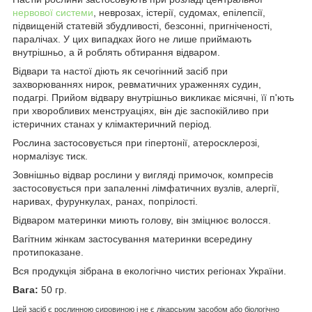
нервової системи
, неврозах, істерії, судомах, епілепсії,
підвищеній статевій збудливості, безсонні, пригніченості,
паралічах. У цих випадках його не лише приймають
внутрішньо, а й роблять обтирання відваром.
Відвари та настої діють як сечогінний засіб при
захворюваннях нирок, ревматичних ураженнях судин,
подагрі. Прийом відвару внутрішньо викликає місячні, її п'ють
при хворобливих менструаціях, він діє заспокійливо при
істеричних станах у клімактеричний період.
Рослина застосовується при гіпертонії, атеросклерозі,
нормалізує тиск.
Зовнішньо відвар рослини у вигляді примочок, компресів
застосовується при запаленні лімфатичних вузлів, алергії,
наривах, фурункулах, ранах, попрілості.
Відваром материнки миють голову, він зміцнює волосся.
Вагітним жінкам застосування материнки всередину
протипоказане.
Вся продукція зібрана в екологічно чистих регіонах України.
Вага:
50 гр.
Цей засіб є рослинною сировиною і не є лікарським засобом або біологічно