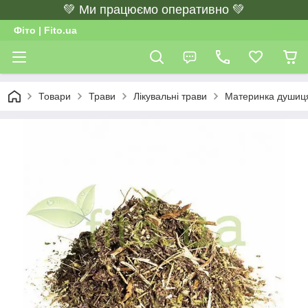
💚 Ми працюємо оперативно 💚
Фіто | Fito.ua
Товари
Трави
Лікувальні трави
Материнка душиця 