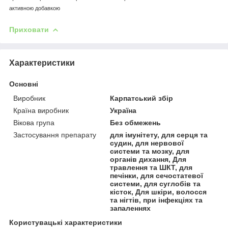
активною добавкою
Приховати
Характеристики
Основні
Виробник
Карпатський збір
Країна виробник
Україна
Вікова група
Без обмежень
Застосування препарату
для імунітету, для серця та
судин, для нервової
системи та мозку, для
органів дихання, Для
травлення та ШКТ, для
печінки, для сечостатевої
системи, для суглобів та
кісток, Для шкіри, волосся
та нігтів, при інфекціях та
запаленнях
Користувацькi характеристики