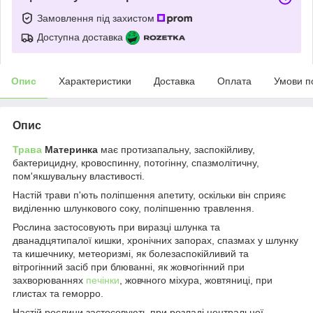
Замовлення під захистом
Доступна доставка
Опис
Характеристики
Доставка
Оплата
Умови п
Опис
Трава
Материнка
має протизапальну, заспокійливу,
бактерицидну, кровоспинну, потогінну, спазмолітичну,
пом'якшувальну властивості.
Настій трави п'ють поліпшення апетиту, оскільки він сприяє
виділенню шлункового соку, поліпшенню травлення.
Рослина застосовують при виразці шлунка та
дванадцятипалої кишки, хронічних запорах, спазмах у шлунку
та кишечнику, метеоризмі, як болезаспокійливий та
вітрогінний засіб при блюванні, як жовчогінний при
захворюваннях
печінки
, жовчного міхура, жовтяниці, при
глистах та геморро.
Настій рослини застосовують при розладі центральної