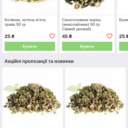
Котівник, котяча м'ята
Синеголовник корінь
Бази
трава 50 гр
(миколайчики) 50 гр.
Свіжий урожай)
25
45
25
₴
₴
Купити
Купити
Акційні пропозиції та новинки