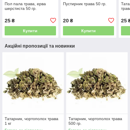
Пол пала трава, ерва
Пустирник трава 50 гр.
Тата
шерстиста 50 гр.
трав
25
20
25
₴
₴
Купити
Купити
Акційні пропозиції та новинки
Татарник, чортополох трава
Татарник, чортополох трава
1 кг
500 гр.