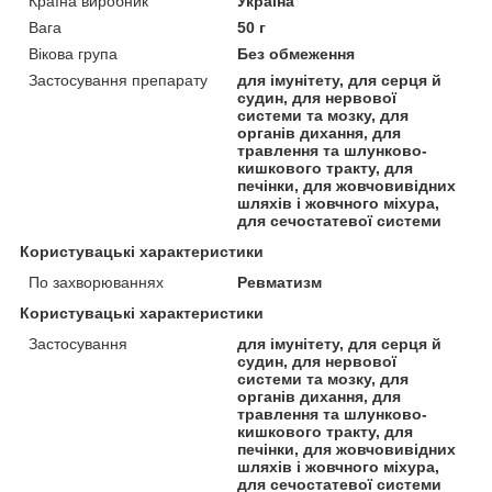
Країна виробник
Україна
Вага
50 г
Вікова група
Без обмеження
Застосування препарату
для імунітету, для серця й
судин, для нервової
системи та мозку, для
органів дихання, для
травлення та шлунково-
кишкового тракту, для
печінки, для жовчовивідних
шляхів і жовчного міхура,
для сечостатевої системи
Користувацькi характеристики
По захворюваннях
Ревматизм
Користувацькі характеристики
Застосування
для імунітету, для серця й
судин, для нервової
системи та мозку, для
органів дихання, для
травлення та шлунково-
кишкового тракту, для
печінки, для жовчовивідних
шляхів і жовчного міхура,
для сечостатевої системи