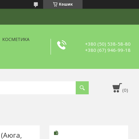
Кошик
КОСМЕТИКА
+380 (50) 538-58-80
+380 (67) 946-99-18
(Аюга,