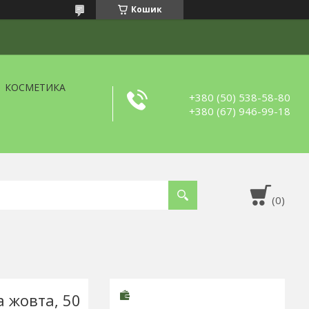
Кошик
КОСМЕТИКА
+380 (50) 538-58-80
+380 (67) 946-99-18
а жовта, 50