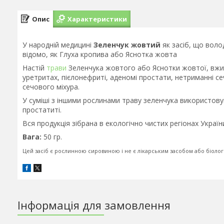
Опис
Характеристики
У народній медицині
Зеленчук жовтий
як засіб, що воло
відомо, як Глуха кропива або Яснотка жовта
Настій
трави
Зеленчука жовтого або Яснотки жовтої, вжив
уретритах, пієлонефриті, аденомі простати, нетриманні се
сечового міхура.
У суміші з іншими рослинами траву зеленчука використов
простатиті.
Вся продукція зібрана в екологічно чистих регіонах Україн
Вага:
50 гр.
Цей засіб є рослинною сировиною і не є лікарським засобом або біоло
Інформація для замовлення