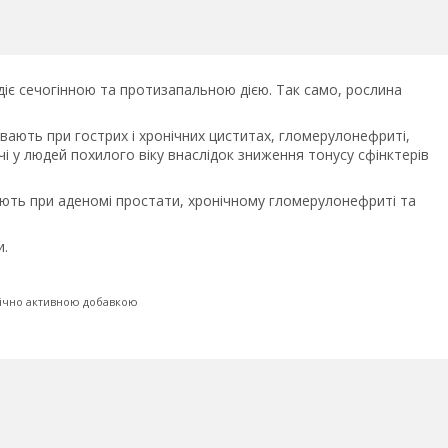
діє сечогінною та протизапальною дією. Так само, рослина
ають при гострих і хронічних циститах, гломерулонефриті,
чі у людей похилого віку внаслідок зниження тонусу сфінктерів
ують при аденомі простати, хронічному гломерулонефриті та
и.
гічно активною добавкою