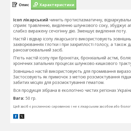
Опис
Характеристики
Ісоп лікарський
чинить протиспазматичну, відхаркувальну
сприяє травленню, виділенню шлункового соку, збуджує ап
слабко виражену сечогінну дію. Зменшує виділення поту.
Настій і відвар ісопу лікарського використовують зовнішн
захворюваннях глотки і при захриплості голосу, а також дл
ранозагоювальний засіб.
П'ють настій ісопу при бронхітах, бронхіальній астмі, боля
хронічних запальних процесах шлунково-кишкового тракту
Зовнішньо настій використовують для промивання виразок 
Застосовують як примочок з метою розсмоктування підшк
забитих місцях для розсмоктування гематом.
Вся продукція зібрана в екологічно чистих регіонах Україн
Вага:
50 гр.
Цей засіб є рослинною сировиною і не є лікарським засобом або біоло