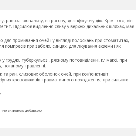
, ранозагоювальну, вітрогону, дезінфікуючу дію. Крім того, він
етит. Підсилює виділення слизу у верхніх дихальних шляхах, має
ьо для промивання очей і у вигляді полоскань при стоматитах,
я компресів при забоях, синцях, для лікування екземи і як
х у грудях, туберкульозі, рясному потовиділенні, клімаксі, при
, поганому травленні.
та ран, слизових оболонок очей, при кон'юнктивіті.
ірних крововиливів травматичного походження, при сильних
и.
гічно активною добавкою