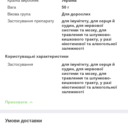
Країна виробник
Україна
Вага
50 г
Вікова група
Для дорослих
Застосування препарату
для імунітету, для серця й
судин, для нервової
системи та мозку, для
травлення та шлунково-
кишкового тракту, у разі
нікотинової та алкогольної
залежності
Користувацькі характеристики
Застосування
для імунітету, для серця й
судин, для нервової
системи та мозку, для
травлення та шлунково-
кишкового тракту, у разі
нікотинової та алкогольної
залежності
Приховати
Умови доставки