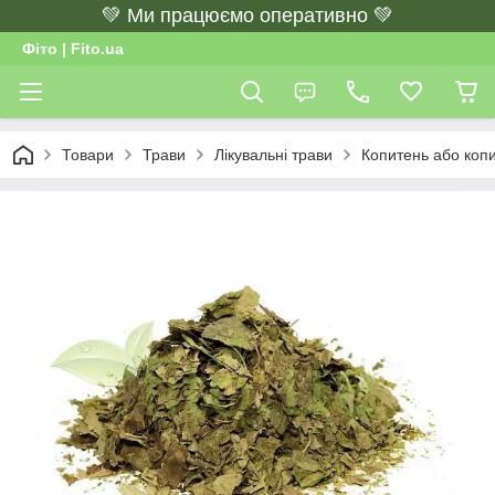
💚 Ми працюємо оперативно 💚
Фіто | Fito.ua
Товари
Трави
Лікувальні трави
Копитень або копи