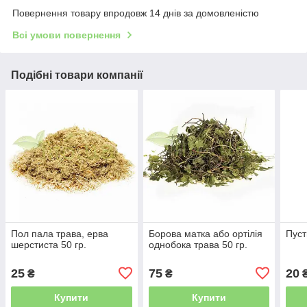
Повернення товару впродовж 14 днів за домовленістю
Всі умови повернення
Подібні товари компанії
Пол пала трава, ерва
Борова матка або ортілія
Пуст
шерстиста 50 гр.
однобока трава 50 гр.
25
75
20
₴
₴
Купити
Купити