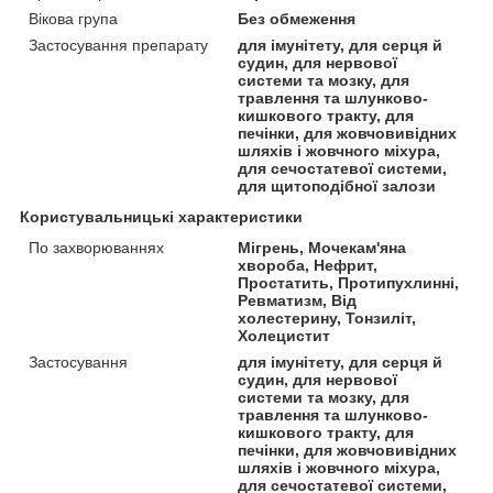
Вікова група
Без обмеження
Застосування препарату
для імунітету, для серця й
судин, для нервової
системи та мозку, для
травлення та шлунково-
кишкового тракту, для
печінки, для жовчовивідних
шляхів і жовчного міхура,
для сечостатевої системи,
для щитоподібної залози
Користувальницькі характеристики
По захворюваннях
Мігрень, Мочекам'яна
хвороба, Нефрит,
Простатить, Протипухлинні,
Ревматизм, Від
холестерину, Тонзиліт,
Холецистит
Застосування
для імунітету, для серця й
судин, для нервової
системи та мозку, для
травлення та шлунково-
кишкового тракту, для
печінки, для жовчовивідних
шляхів і жовчного міхура,
для сечостатевої системи,