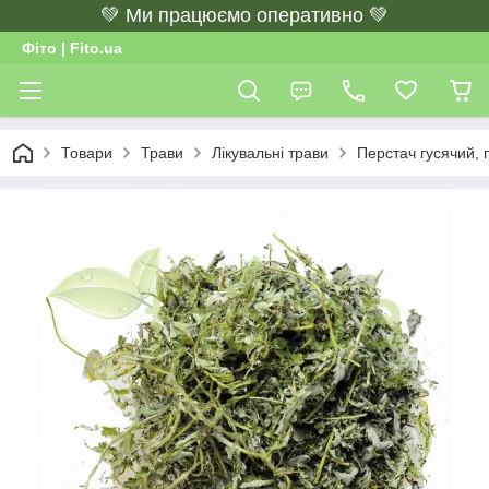
💚 Ми працюємо оперативно 💚
Фіто | Fito.ua
Товари
Трави
Лікувальні трави
Перстач гусячий, п