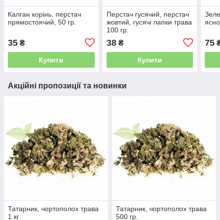
Калган корінь, перстач
Перстач гусячий, перстач
Зеле
прямостоячий, 50 гр.
жовтий, гусячі лапки трава
ясно
100 гр.
35
38
75
₴
₴
Купити
Купити
Акційні пропозиції та новинки
Татарник, чортополох трава
Татарник, чортополох трава
1 кг
500 гр.