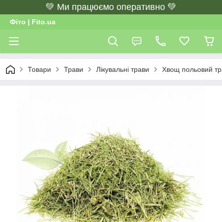
💚 Ми працюємо оперативно 💚
Фіто | Fito.ua
Товари
Трави
Лікувальні трави
Хвощ польовий тра