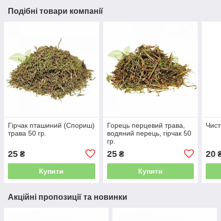
Подібні товари компанії
Гірчак пташиний (Спориш)
Горець перцевий трава,
Чист
трава 50 гр.
водяний перець, гірчак 50
гр.
25
25
20
₴
₴
Купити
Купити
Акційні пропозиції та новинки