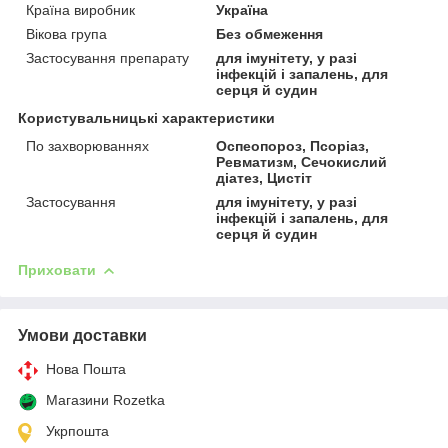
Країна виробник
Україна
Вікова група
Без обмеження
Застосування препарату
для імунітету, у разі
інфекцій і запалень, для
серця й судин
Користувальницькі характеристики
По захворюваннях
Оспеопороз, Псоріаз,
Ревматизм, Сечокислий
діатез, Цистіт
Застосування
для імунітету, у разі
інфекцій і запалень, для
серця й судин
Приховати
Умови доставки
Нова Пошта
Магазини Rozetka
Укрпошта