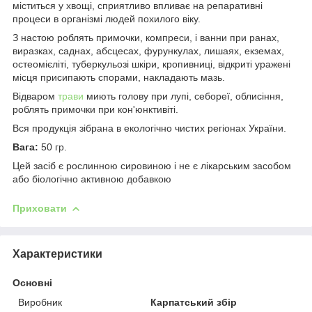
міститься у хвощі, сприятливо впливає на репаративні
процеси в організмі людей похилого віку.
З настою роблять примочки, компреси, і ванни при ранах,
виразках, саднах, абсцесах, фурункулах, лишаях, екземах,
остеомієліті, туберкульозі шкіри, кропивниці, відкриті уражені
місця присипають спорами, накладають мазь.
Відваром
трави
миють голову при лупі, себореї, облисіння,
роблять примочки при кон'юнктивіті.
Вся продукція зібрана в екологічно чистих регіонах України.
Вага:
50 гр.
Цей засіб є рослинною сировиною і не є лікарським засобом
або біологічно активною добавкою
Приховати
Характеристики
Основні
Виробник
Карпатський збір