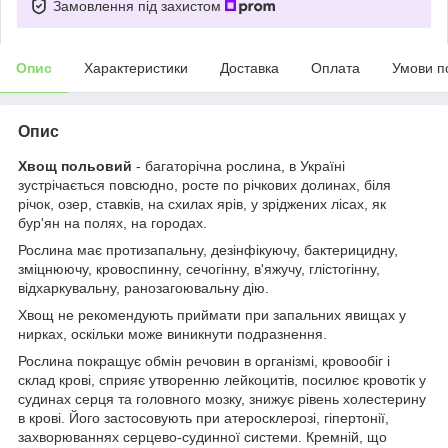
Замовлення під захистом
Опис
Характеристики
Доставка
Оплата
Умови п
Опис
Хвощ польовий
- багаторічна рослина, в Україні
зустрічається повсюдно, росте по річкових долинах, біля
річок, озер, ставків, на схилах ярів, у зріджених лісах, як
бур'ян на полях, на городах.
Рослина має протизапальну, дезінфікуючу, бактерицидну,
зміцнюючу, кровоспинну, сечогінну, в'яжучу, глістогінну,
відхаркувальну, ранозагоювальну дію.
Хвощ не рекомендують приймати при запальних явищах у
нирках, оскільки може виникнути подразнення.
Рослина покращує обмін речовин в організмі, кровообіг і
склад крові, сприяє утворенню лейкоцитів, посилює кровотік у
судинах серця та головного мозку, знижує рівень холестерину
в крові. Його застосовують при атеросклерозі, гіпертонії,
захворюваннях серцево-судинної системи. Кремній, що