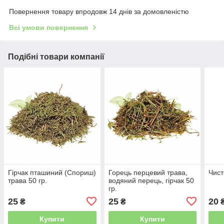
Повернення товару впродовж 14 днів за домовленістю
Всі умови повернення
Подібні товари компанії
Гірчак пташиний (Спориш)
Горець перцевий трава,
Чист
трава 50 гр.
водяний перець, гірчак 50
гр.
25
25
20
₴
₴
Купити
Купити