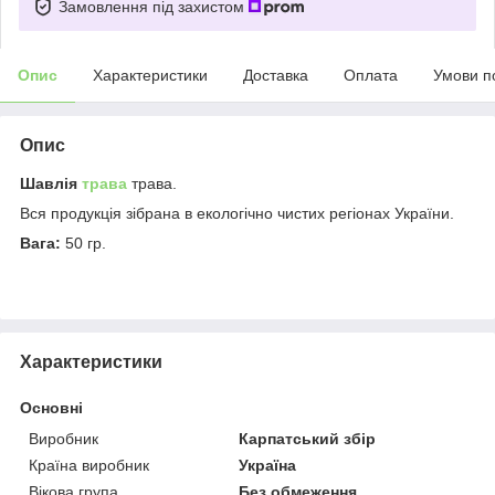
Замовлення під захистом
Опис
Характеристики
Доставка
Оплата
Умови п
Опис
Шавлія
трава
трава.
Вся продукція зібрана в екологічно чистих регіонах України.
Вага:
50 гр.
Характеристики
Основні
Виробник
Карпатський збір
Країна виробник
Україна
Вікова група
Без обмеження