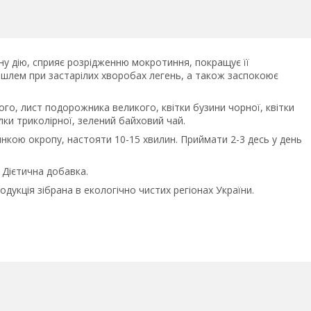
ну дію, сприяє розрідженню мокротиння, покращує її
шлем при застарілих хворобах легень, а також заспокоює
ого, лист подорожника великого, квітки бузини чорної, квітки
ки триколірної, зелений байховий чай.
клянкою окропу, настояти 10-15 хвилин. Приймати 2-3 десь у день
. Дієтична добавка.
дукція зібрана в екологічно чистих регіонах України.