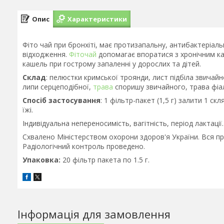
Опис
Характеристики
Фіто чай при бронхіті, має протизапальну, антибактеріаль
відходження.
Фіточай
допомагає впоратися з хронічним ка
кашель при гострому запаленні у дорослих та дітей.
Склад
: пелюстки кримської троянди, лист підбіла звичайн
липи серцеподібної,
трава
споришу звичайного, трава фіал
Спосіб застосування
: 1 фільтр-пакет (1,5 г) залити 1 с
їжі.
Індивідуальна непереносимість, вагітність, період лактації
Схвалено Міністерством охорони здоров'я України. Вся про
Радіологічний контроль проведено.
Упаковка:
20 фільтр пакета по 1.5 г.
Інформація для замовлення