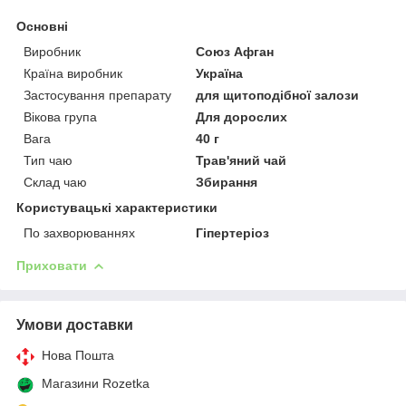
Основні
Виробник
Союз Афган
Країна виробник
Україна
Застосування препарату
для щитоподібної залози
Вікова група
Для дорослих
Вага
40 г
Тип чаю
Трав'яний чай
Склад чаю
Збирання
Користувацькi характеристики
По захворюваннях
Гіпертеріоз
Приховати
Умови доставки
Нова Пошта
Магазини Rozetka