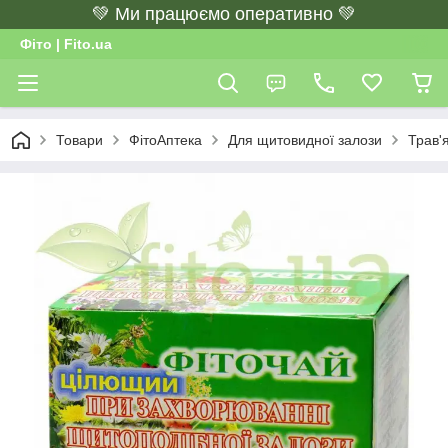
💚 Ми працюємо оперативно 💚
Фіто | Fito.ua
Товари
ФітоАптека
Для щитовидної залози
Трав'