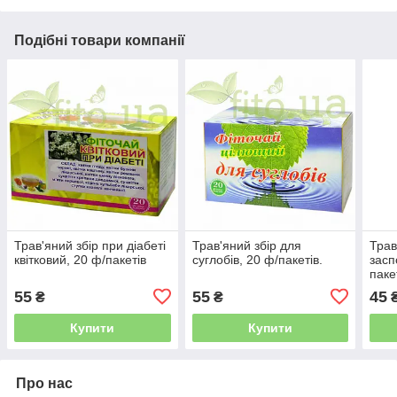
Подібні товари компанії
Трав'яний збір при діабеті
Трав'яний збір для
Трав
квітковий, 20 ф/пакетів
суглобів, 20 ф/пакетів.
засп
паке
55
55
45
₴
₴
Купити
Купити
Про нас