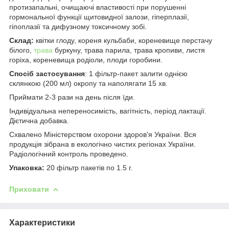
протизапальні, очищаючі властивості при порушенні
гормональної функції щитовидної залози, гіперплазії,
гіпоплазії та дифузному токсичному зобі.
Склад:
квітки глоду, кореня кульбаби, кореневище перстачу
білого,
трава
буркуну, трава парила, трава кропиви, листя
горіха, кореневища родіоли, плоди горобини.
Спосіб застосування
: 1 фільтр-пакет залити однією
склянкою (200 мл) окропу та наполягати 15 хв.
Приймати 2-3 рази на день після їди.
Індивідуальна непереносимість, вагітність, період лактації.
Дієтична добавка.
Схвалено Міністерством охорони здоров'я України. Вся
продукція зібрана в екологічно чистих регіонах України.
Радіологічний контроль проведено.
Упаковка:
20 фільтр пакетів по 1.5 г.
Приховати
Характеристики