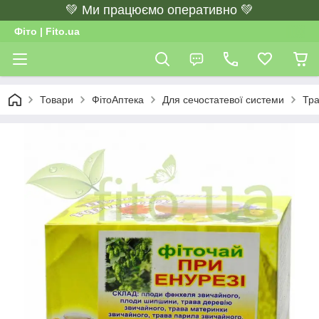
💚 Ми працюємо оперативно 💚
Фіто | Fito.ua
Товари
ФітоАптека
Для сечостатевої системи
Тра