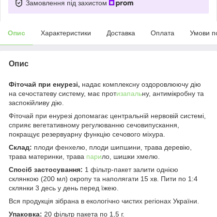
Замовлення під захистом
Опис
Характеристики
Доставка
Оплата
Умови п
Опис
Фіточай при енурезі,
надає комплексну оздоровлюючу дію
на сечостатеву систему, має прот
изапаль
ну, антимікробну та
заспокійливу дію.
Фіточай при енурезі допомагає центральній нервовій системі,
сприяє вегетативному регулюванню сечовипускання,
покращує резервуарну функцію сечового міхура.
Склад:
плоди фенхелю, плоди шипшини, трава деревію,
трава материнки, трава
пари
ло, шишки хмелю.
Спосіб застосування:
1 фільтр-пакет залити однією
склянкою (200 мл) окропу та наполягати 15 хв. Пити по 1:4
склянки 3 десь у день перед їжею.
Вся продукція зібрана в екологічно чистих регіонах України.
Упаковка:
20 фільтр пакета по 1,5 г.