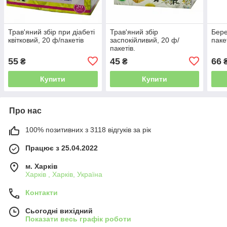
Трав'яний збір при діабеті
Трав'яний збір
Бере
квітковий, 20 ф/пакетів
заспокійливий, 20 ф/
паке
пакетів.
55
45
66
₴
₴
Купити
Купити
Про нас
100% позитивних з 3118 відгуків за рік
Працює з 25.04.2022
м. Харків
Харків , Харків, Україна
Контакти
Сьогодні вихідний
Показати весь графік роботи