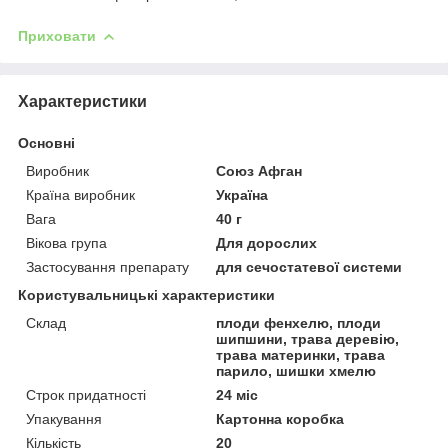
Приховати
Характеристики
Основні
Виробник
Союз Афган
Країна виробник
Україна
Вага
40 г
Вікова група
Для дорослих
Застосування препарату
для сечостатевої системи
Користувальницькі характеристики
Склад
плоди фенхелю, плоди
шипшини, трава деревію,
трава материнки, трава
парило, шишки хмелю
Строк придатності
24 міс
Упакування
Картонна коробка
Кількість
20