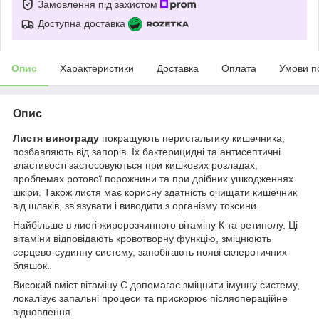
Замовлення під захистом
Доступна доставка
Опис
Характеристики
Доставка
Оплата
Умови п
Опис
Листя винограду
покращують перистальтику кишечника,
позбавляють від запорів. Їх бактерицидні та антисептичні
властивості застосовуються при кишкових розладах,
проблемах ротової порожнини та при дрібних ушкодженнях
шкіри. Також листя має корисну здатність очищати кишечник
від шлаків, зв'язувати і виводити з організму токсини.
Найбільше в листі жиророзчинного вітаміну К та ретинолу. Ці
вітаміни відповідають кровотворну функцію, зміцнюють
серцево-судинну систему, запобігають появі склеротичних
бляшок.
Високий вміст вітаміну С допомагає зміцнити імунну систему,
локалізує запальні процеси та прискорює післяопераційне
відновлення.