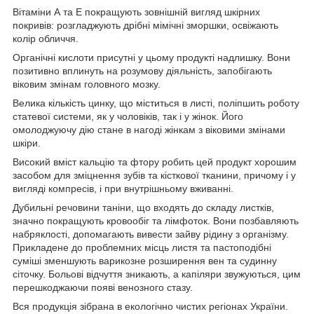
Вітаміни А та Е покращують зовнішній вигляд шкірних
покривів: розгладжують дрібні мімічні зморшки, освіжають
колір обличчя.
Органічні кислоти присутні у цьому продукті надлишку. Вони
позитивно вплинуть на розумову діяльність, запобігають
віковим змінам головного мозку.
Велика кількість цинку, що міститься в листі, поліпшить роботу
статевої системи, як у чоловіків, так і у жінок. Його
омолоджуючу дію стане в нагоді жінкам з віковими змінами
шкіри.
Високий вміст кальцію та фтору робить цей продукт хорошим
засобом для зміцнення зубів та кісткової тканини, причому і у
вигляді компресів, і при внутрішньому вживанні.
Дубильні речовини таніни, що входять до складу листків,
значно покращують кровообіг та лімфоток. Вони позбавляють
набряклості, допомагають вивести зайву рідину з організму.
Прикладене до проблемних місць листя та пастоподібні
суміші зменшують варикозне розширення вен та судинну
сіточку. Больові відчуття зникають, а капіляри звужуються, цим
перешкоджаючи появі венозного стазу.
Вся продукція зібрана в екологічно чистих регіонах України.