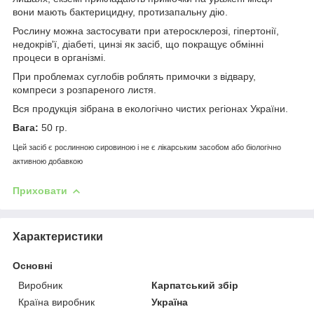
вони мають бактерицидну, протизапальну дію.
Рослину можна застосувати при атеросклерозі, гіпертонії,
недокрів'ї, діабеті, цинзі як засіб, що покращує обмінні
процеси в організмі.
При проблемах суглобів роблять примочки з відвару,
компреси з розпареного листя.
Вся продукція зібрана в екологічно чистих регіонах України.
Вага:
50 гр.
Цей засіб є рослинною сировиною і не є лікарським засобом або біологічно
активною добавкою
Приховати
Характеристики
Основні
Виробник
Карпатський збір
Країна виробник
Україна