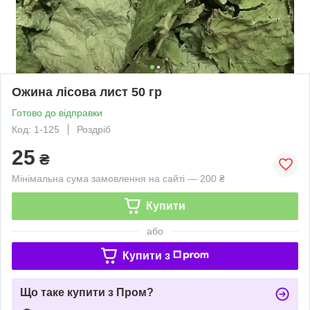
Ожина лісова лист 50 гр
Готово до відправки
Код: 1-125
Роздріб
25
₴
Мінімальна сума замовлення на сайті — 200 ₴
Купити
або
Купити з
Що таке купити з Пром?