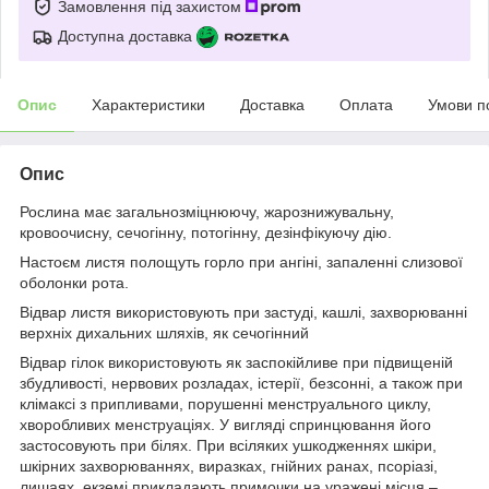
Замовлення під захистом
Доступна доставка
Опис
Характеристики
Доставка
Оплата
Умови п
Опис
Рослина має загальнозміцнюючу, жарознижувальну,
кровоочисну, сечогінну, потогінну, дезінфікуючу дію.
Настоєм листя полощуть горло при ангіні, запаленні слизової
оболонки рота.
Відвар листя використовують при застуді, кашлі, захворюванні
верхніх дихальних шляхів, як сечогінний
Відвар гілок використовують як заспокійливе при підвищеній
збудливості, нервових розладах, істерії, безсонні, а також при
клімаксі з припливами, порушенні менструального циклу,
хворобливих менструаціях. У вигляді спринцювання його
застосовують при білях. При всіляких ушкодженнях шкіри,
шкірних захворюваннях, виразках, гнійних ранах, псоріазі,
лишаях, екземі прикладають примочки на уражені місця –