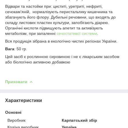
Відвари та настойки при: циститі, уретриті, нефриті,
сечокам'яній, нормалізують перистальтику кишечника та
збагачують його флору. Дубильні речовини, що входять до
складу листових пластин культури, запобігають діарею.
Органічні кислоти підвищують апетит та активізують
метаболізм, при запаленні
сечостатевої системи
.
Вся продукція зібрана в екологічно чистих регіонах України.
Вага
: 50 гр.
Цей засіб є рослинною сировиною і не є лікарським засобом
або біологічно активною добавкою
Приховати
Характеристики
Основні
Виробник
Карпатський збір
Країна виробник
Україна