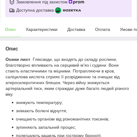
Замовлення під захистом
Доступна доставка
Опис
Характеристики
Доставка
Оплата
Умови п
Опис
Осики лист
. Глікозиди, що входять до складу рослини,
благотворно впливають на серцевий м'яз і судини. Вони
стають еластичними та міцними. Потрапляючи в кров,
саліцилова кислота сприяє її розрідженню та очищає від
атеросклеротичних бляшок. Через війну знижується
артеріальний тиск, яким страждає дуже багато людей різного
віку.
знижують температуру;
знімають болючі відчуття;
очищають організм від різноманітних токсинів;
зупиняють запальний процес;
полегшують кашель при гострому бронхіті.