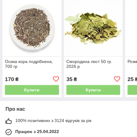
Осика кора подрібнена,
Смородина лист 50 гр.
Розм
700 гр
2026 р
170
35
25
₴
₴
Купити
Купити
Про нас
100% позитивних з 3124 відгуків за рік
Працює з 25.04.2022