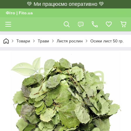
💚 Ми працюємо оперативно 💚
Фіто | Fito.ua
Товари
Трави
Листя рослин
Осики лист 50 гр.