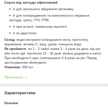
Сироп від застуди ефективний
❇️ для загального зміцнення організму,
❇️ для попередження та комплексного лікування
застуди, грипу, ГРЗ, ГРВІ,
❇️ при астенії, зниженому імунітеті,
❇️ як адаптоген.
Склад
: водні екстракти ісландського моху, прополісу,
журавлини; вітамін С, мед, цукор, очищена вода.
Як приймати
: по 1 - 2 чайні ложки 3 - 4 рази на день під час
або після їди, протягом 15 - 30 днів, можна додавати в напої.
При необхідності курс повторювати 3-4 рази на рік. Перед
застосуванням збовтувати.
Упаковка:
200 мл.
Приховати
Характеристики
Основні