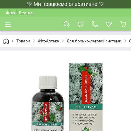
💚 Ми працюємо оперативно 💚
Фіто | Fito.ua
Товари
ФітоАптека
Для бронхо-легової системи
С