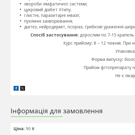
хвороби лімфатичної системи;
цукровий діабет IIтипу;
глистні, паразитарні інвазії;
пухлинні захворювання;
діатез, нейродерміт, псоріаз, грибкові ураження шкіри
Спосіб застосування:
дорослим по 7-15 крапель 2
Курс прийому
:
8 – 12 тижнів. При н
Упаковка
Форма випуску
:
біоло
Прийом фітопрепарату не
Не є ліка
Інформація для замовлення
Ціна:
90 ₴