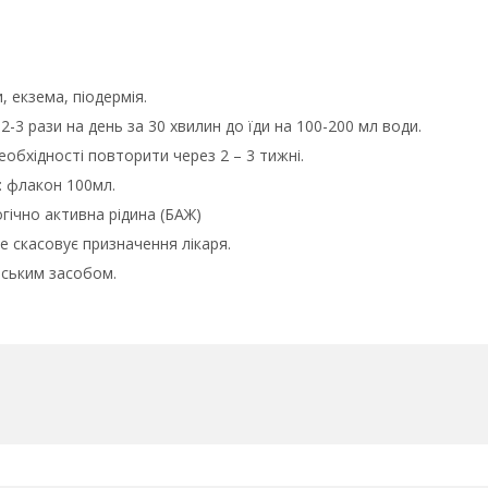
, екзема, піодермія.
-3 рази на день за 30 хвилин до їди на 100-200 мл води.
еобхідності повторити через 2 – 3 тижні.
: флакон 100мл.
гічно активна рідина (БАЖ)
 скасовує призначення лікаря.
рським засобом.