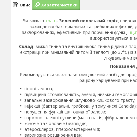
Опис
Характеристики
Витяжка з
трав
-
Зелений волоський горіх,
природне
захищає від бактеріальних та грибкових інфекцій, 
захворюваннях, ефективний при порушенні функції
щи
використовується в а
Склад:
міжклітинна та внутрішньоклітинна рідина з пл
екстракції при мінімальній питомій теплоті (до 37°С)
лікувальними в
Показання 
Рекомендується як загальнозміцнюючий засіб для проф
раціону харчування при на
гіповітаміноз;
підвищена стомлюваність, анемія, низький гемоглобі
запальні захворювання шлунково-кишкового тракту;
інфекції (бактеріальні, грибкові, у тому числі Candida);
порушення функції щитовидної залози;
гормонозалежні пухлини (мастопатія, фіброаденома 
жіноче та чоловіче безпліддя;
атеросклероз, гіперхолестеринемія;
варикозне розширення вен;