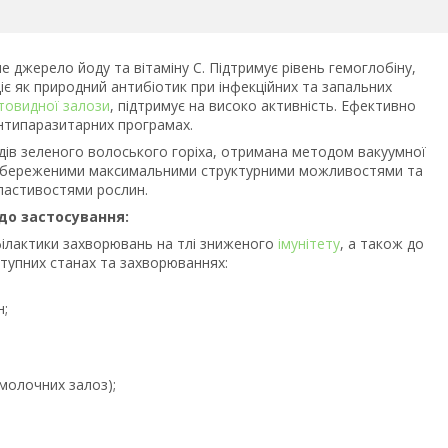
 джерело йоду та вітаміну С. Підтримує рівень гемоглобіну,
діє як природний антибіотик при інфекційних та запальних
товидної залози
, підтримує на високо активність. Ефективно
нтипаразитарних програмах.
одів зеленого волоського горіха, отримана методом вакуумної
 із збереженими максимальними структурними можливостями та
ластивостями рослин.
до застосування:
ілактики захворювань на тлі зниженого
імунітету
, а також до
ступних станах та захворюваннях:
н;
молочних залоз);