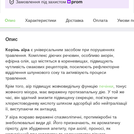
Замовлення під захистом
Опис
Характеристики
Доставка
Оплата
Умови п
Опис
Корінь аїра
є універсальним засобом при порушеннях
травлення. Комплекс діючих речовин, особливо акорін,
ефірна олія, що містяться в кореневищах, підвищують
чутливість смакових рецепторів, посилюють рефлекторне
відділення шлункового соку та активізують процеси
травлення.
Крім того, аїр підвищує жовчовидільну функцію
печінки
, тонус
жовчного міхура, має виражену протизапальну дію. У той же
час, він здатний знизити підвищену секрецію, пов'язуючи
хлористоводневу кислоту шляхом адсорбції або нейтралізації
її, виступаючи як антацид.
У аїра яскраво виражені спазмолітичні, протимікробні та
знеболювальні види дії. Його призначають, як ароматичну
гіркоту, для збудження апетиту, при ахілії, проносі, як
жовчогінний при гепатитах та холециститах різного