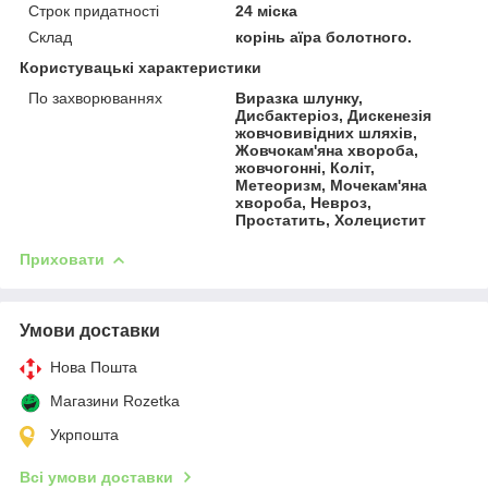
Строк придатності
24 міска
Склад
корінь аїра болотного.
Користувацькі характеристики
По захворюваннях
Виразка шлунку,
Дисбактеріоз, Дискенезія
жовчовивідних шляхів,
Жовчокам'яна хвороба,
жовчогонні, Коліт,
Метеоризм, Мочекам'яна
хвороба, Невроз,
Простатить, Холецистит
Приховати
Умови доставки
Нова Пошта
Магазини Rozetka
Укрпошта
Всі умови доставки