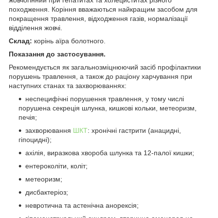
походження. Коріння вважаються найкращим засобом для
покращення травлення, відходження газів, нормалізації
відділення жовчі.
Склад:
корінь аїра болотного.
Показання до застосування.
Рекомендується як загальнозміцнюючий засіб профілактики
порушень травлення, а також до раціону харчування при
наступних станах та захворюваннях:
неспецифічні порушення травлення, у тому числі
порушена секреція шлунка, кишкові кольки, метеоризм,
печія;
захворювання
ШКТ
: хронічні гастрити (анацидні,
гіпоцидні);
ахілія, виразкова хвороба шлунка та 12-палої кишки;
ентероколіти, коліт;
метеоризм;
дисбактеріоз;
невротична та астенічна анорексія;