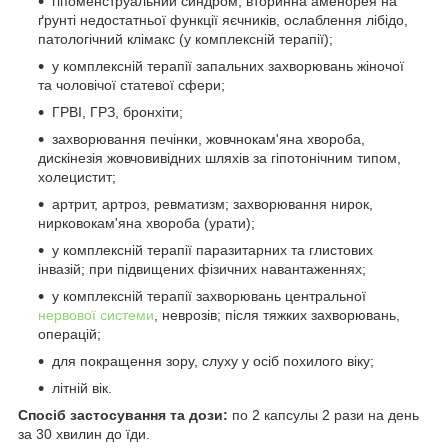
гіпоменструальний синдром, вторинна аменорея на
ґрунті недостатньої функції яєчників, ослаблення лібідо,
патологічний клімакс (у комплексній терапії);
у комплексній терапії запальних захворювань жіночої
та чоловічої статевої сфери;
ГРВІ, ГРЗ, бронхіти;
захворювання печінки, жовчнокам'яна хвороба,
дискінезія
жовчовивідних шляхів за гіпотонічним типом,
холецистит;
артрит, артроз, ревматизм; захворювання нирок,
нирковокам'яна хвороба (урати);
у комплексній терапії паразитарних та глистових
інвазій; при підвищених фізичних навантаженнях;
у комплексній терапії захворювань центральної
нервової системи
, неврозів; після тяжких захворювань,
операцій;
для покращення зору, слуху у осіб похилого віку;
літній вік.
Спосіб застосування та дози:
по 2 капсулы 2 рази на день
за 30 хвилин до їди.