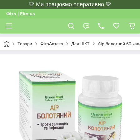
💚 Ми працюємо оперативно 💚
Фіто | Fito.ua
Товари
ФітоАптека
Для ШКТ
Аїр болотний 60 кап