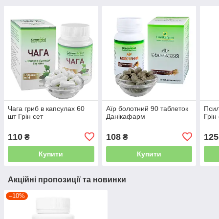
Чага гриб в капсулах 60
Аїр болотний 90 таблеток
Псил
шт Грін сет
Данікафарм
Грін
110
108
125
₴
₴
Купити
Купити
Акційні пропозиції та новинки
–10%