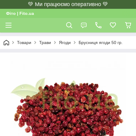
💚 Ми працюємо оперативно 💚
Фіто | Fito.ua
Товари
Трави
Ягоди
Брусниця ягоди 50 гр.