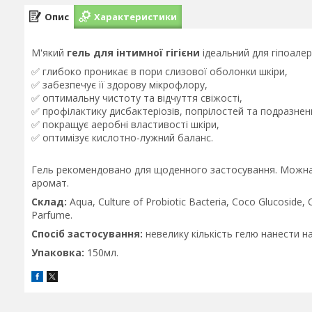
Опис
Характеристики
М'який
гель для інтимної гігієни
ідеальний для гіпоалерг
✅ глибоко проникає в пори слизової оболонки шкіри,
✅ забезпечує її здорову мікрофлору,
✅ оптимальну чистоту та відчуття свіжості,
✅ профілактику дисбактеріозів, попрілостей та подразнен
✅ покращує аеробні властивості шкіри,
✅ оптимізує кислотно-лужний баланс.
Гель рекомендовано для щоденного застосування. Можна 
аромат.
Склад:
Aqua, Culture of Probiotic Bacteria, Coco Glucoside, C
Parfume.
Спосіб застосування:
невелику кількість гелю нанести н
Упаковка:
150мл.