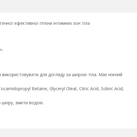
енної ефективної гігієни інтимних зон тіла
ь,
використовувати для догляду за шкірою тіла. Має ніжний
ocamidopropyl Betaine, Glyceryl Oleat, Citric Acid, Sobric Acid,
а шкіру, змити водою.