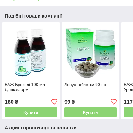
Подібні товари компанії
БАЖ Броколі 100 мл
Лопух таблетки 90 шт
БАЖ
Данікафарм
Уро
180
99
117
₴
₴
Купити
Купити
Акційні пропозиції та новинки