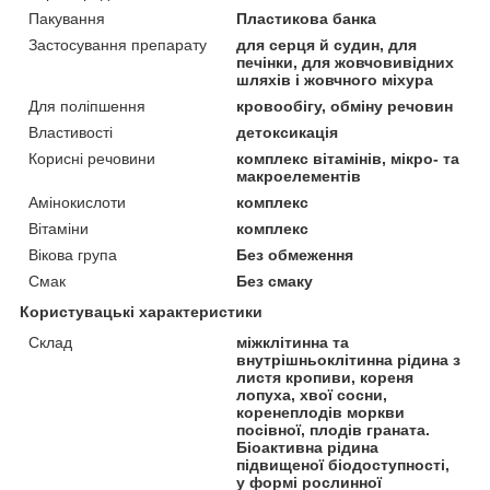
Пакування
Пластикова банка
Застосування препарату
для серця й судин, для
печінки, для жовчовивідних
шляхів і жовчного міхура
Для поліпшення
кровообігу, обміну речовин
Властивості
детоксикація
Корисні речовини
комплекс вітамінів, мікро- та
макроелементів
Амінокислоти
комплекс
Вітаміни
комплекс
Вікова група
Без обмеження
Смак
Без смаку
Користувацькі характеристики
Склад
міжклітинна та
внутрішньоклітинна рідина з
листя кропиви, кореня
лопуха, хвої сосни,
коренеплодів моркви
посівної, плодів граната.
Біоактивна рідина
підвищеної біодоступності,
у формі рослинної