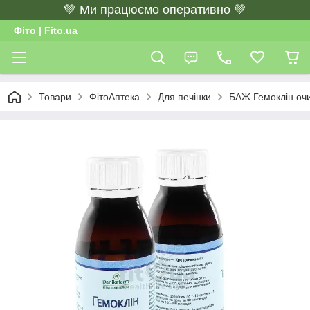
💚 Ми працюємо оперативно 💚
Фіто | Fito.ua
Товари
ФітоАптека
Для печінки
БАЖ Гемоклін очи