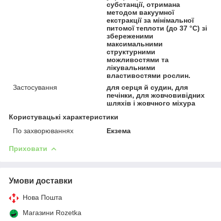
субстанції, отримана
методом вакуумної
екстракції за мінімальної
питомої теплоти (до 37 °C) зі
збереженими
максимальними
структурними
можливостями та
лікувальними
властивостями рослин.
Застосування
для серця й судин, для
печінки, для жовчовивідних
шляхів і жовчного міхура
Користувацькi характеристики
По захворюваннях
Екзема
Приховати
Умови доставки
Нова Пошта
Магазини Rozetka