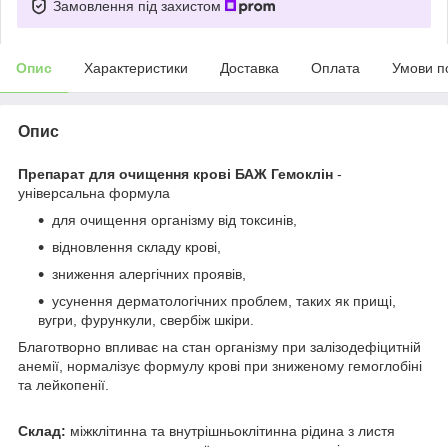
Замовлення під захистом
Опис
Характеристики
Доставка
Оплата
Умови п
Опис
Препарат для очищення крові БАЖ Гемоклін
-
універсальна формула
для очищення організму від токсинів,
відновлення складу крові,
зниження алергічних проявів,
усунення дерматологічних проблем, таких як прищі,
вугри, фурункули, свербіж шкіри.
Благотворно впливає на стан організму при залізодефіцитній
анемії, нормалізує формулу крові при зниженому гемоглобіні
та лейкопенії.
Склад:
міжклітинна та внутрішньоклітинна рідина з листя