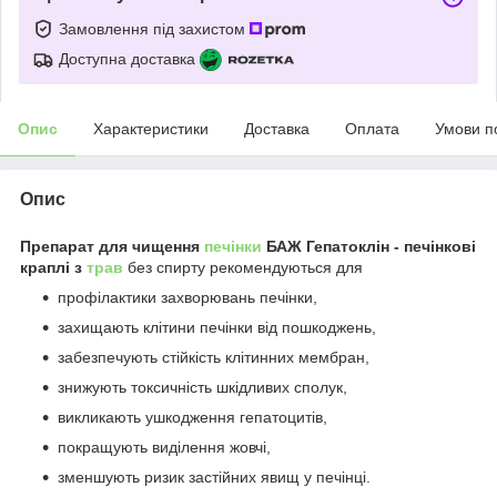
Замовлення під захистом
Доступна доставка
Опис
Характеристики
Доставка
Оплата
Умови п
Опис
Препарат для чищення
печінки
БАЖ Гепатоклін - печінкові
краплі з
трав
без спирту рекомендуються для
профілактики захворювань печінки,
захищають клітини печінки від пошкоджень,
забезпечують стійкість клітинних мембран,
знижують токсичність шкідливих сполук,
викликають ушкодження гепатоцитів,
покращують виділення жовчі,
зменшують ризик застійних явищ у печінці.