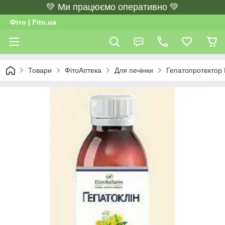
💚 Ми працюємо оперативно 💚
Фіто | Fito.ua
Товари
ФітоАптека
Для печінки
Гепатопротектор Б