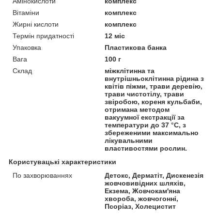
Амінокислоти
комплекс
Вітаміни
комплекс
Жирні кислоти
комплекс
Термін придатності
12 міс
Упаковка
Пластикова банка
Вага
100 г
Склад
міжклітинна та
внутрішньоклітинна рідина з
квітів піжми, трави деревію,
трави чистотілу, трави
звіробою, кореня кульбаби,
отримана методом
вакуумної екстракції за
температури до 37 °C, з
збереженими максимально
лікувальними
властивостями рослин.
Користувацькi характеристики
По захворюваннях
Детокс, Дерматіт, Дискенезія
жовчовивідних шляхів,
Екзема, Жовчокам'яна
хвороба, жовчогонні,
Псоріаз, Холецистит