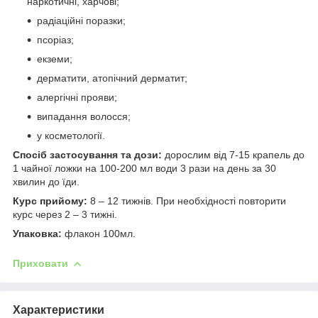
наркотичні, харчові;
радіаційні поразки;
псоріаз;
екземи;
дерматити, атопічний дерматит;
алергічні прояви;
випадання волосся;
у косметології.
Спосіб застосування та дози:
дорослим від 7-15 крапель до
1 чайної ложки на 100-200 мл води 3 рази на день за 30
хвилин до їди.
Курс прийому:
8 – 12 тижнів. При необхідності повторити
курс через 2 – 3 тижні.
Упаковка:
флакон 100мл.
Приховати
Характеристики