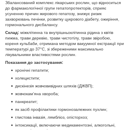
Збалансований комплекс лікарських рослин, що відноситься
до фармакологічної групи гепатопротекторів, сприяє
усуненню причин жирового гепатозу, знижує ризик
захворювань печінки, розвитку цукрового діабету, ожиріння,
гормонального дисбалансу.
Склад:
міжклітинна та внутрішньоклітинна рідина з квітів
пижма, трави деревію, трави чистотілу, трави звіробою,
кореня кульбаби, отримана методом вакуумної екстракції при
температурі до 37°С, зі збереженими максимально
лікувальними властивостями рослин.
Показання до застосування:
хронічні гепатити;
холецистити;
дискінезія жовчовивідних шляхів (ДЖВП);
жовчокам'яна хвороба;
панкреатит;
як засіб профілактики гормонозалежних пухлин;
глистова інвазія, лямбліоз, опісторхоз;
інтоксикації, включаючи медикаментозні, алкогольні,