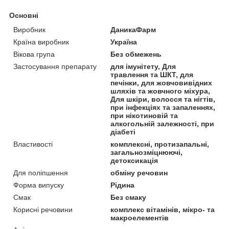
Основні
Виробник
ДаникаФарм
Країна виробник
Україна
Вікова група
Без обмежень
Застосування препарату
для імунітету, Для
травлення та ШКТ, для
печінки, для жовчовивідних
шляхів та жовчного міхура,
Для шкіри, волосся та нігтів,
при інфекціях та запаленнях,
при нікотиновій та
алкогольній залежності, при
діабеті
Властивості
комплексні, протизапальні,
загальнозміцнюючі,
детоксикація
Для поліпшення
обміну речовин
Форма випуску
Рідина
Смак
Без смаку
Корисні речовини
комплекс вітамінів, мікро- та
макроелементів