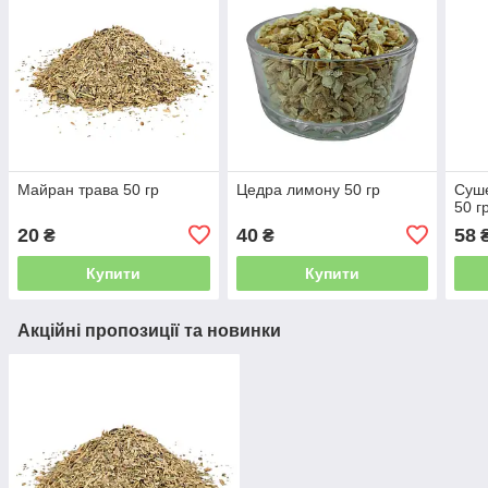
Майран трава 50 гр
Цедра лимону 50 гр
Суше
50 г
20
40
58
₴
₴
Купити
Купити
Акційні пропозиції та новинки