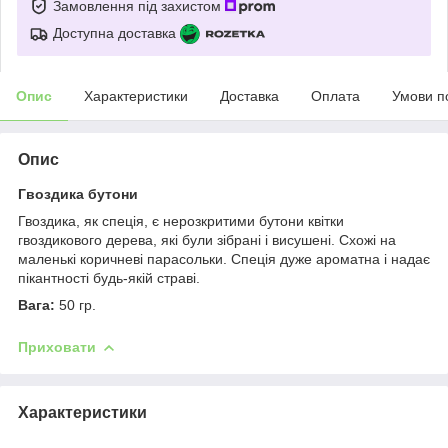
Замовлення під захистом
Доступна доставка
Опис
Характеристики
Доставка
Оплата
Умови п
Опис
Гвоздика бутони
Гвоздика, як спеція, є нерозкритими бутони квітки
гвоздикового дерева, які були зібрані і висушені. Схожі на
маленькі коричневі парасольки. Спеція дуже ароматна і надає
пікантності будь-якій страві.
Вага:
50 гр.
Приховати
Характеристики