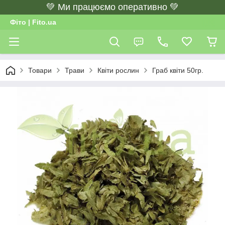
💚 Ми працюємо оперативно 💚
Фіто | Fito.ua
Товари
Трави
Квіти рослин
Граб квіти 50гр.