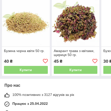
Бузина чорна квіти 50 гр.
Амарант трава з квітами,
Бузо
щириця 50 гр.
40
45
30
₴
₴
Купити
Купити
Про нас
100% позитивних з 3127 відгуків за рік
Працює з 25.04.2022