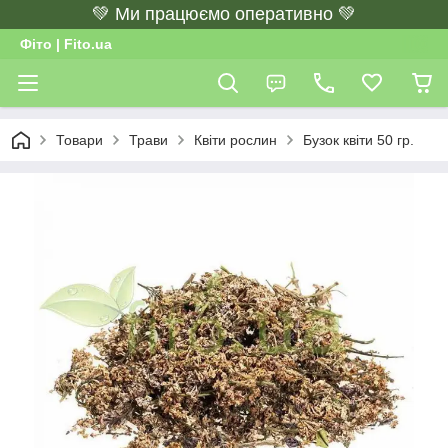
💚 Ми працюємо оперативно 💚
Фіто | Fito.ua
Товари
Трави
Квіти рослин
Бузок квіти 50 гр.