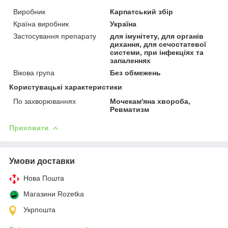
Виробник
Карпатський збір
Країна виробник
Україна
Застосування препарату
для імунітету, для органів
дихання, для сечостатевої
системи, при інфекціях та
запаленнях
Вікова група
Без обмежень
Користувацькi характеристики
По захворюваннях
Мочекам'яна хвороба,
Ревматизм
Приховати
Умови доставки
Нова Пошта
Магазини Rozetka
Укрпошта