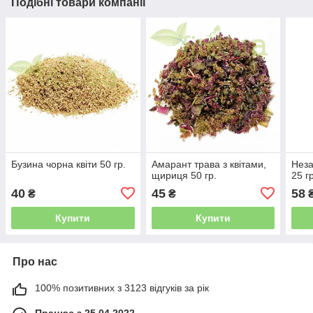
Подібні товари компанії
Бузина чорна квіти 50 гр.
Амарант трава з квітами,
Неза
щириця 50 гр.
25 г
40
45
58
₴
₴
Купити
Купити
Про нас
100% позитивних з 3123 відгуків за рік
Працює з 25.04.2022