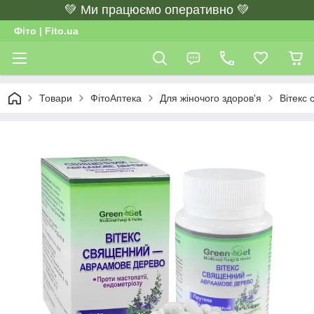
💚 Ми працюємо оперативно 💚
Фіто | Fito.ua
Товари
ФітоАптека
Для жіночого здоров'я
Вітекс 