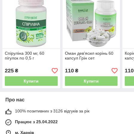
Спіруліна 300 мг, 60
Оман дев'ясил корінь 60
Корі
пігулок по 0,5 г
капсул Грін сет
капс
225
110
110
₴
₴
Купити
Купити
Про нас
100% позитивних з 3126 відгуків за рік
Працює з 25.04.2022
м. Харків