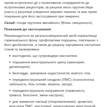
прояв естрогенної дії з селективною спорідненістю до
естрогенових рецепторів, за рахунок якого прутняк бере
участь у регуляції утворення жирової тканини та має прямі
показання для його застосування при ожиренні.
Склад:
плоди прутняка звичайного (Вітекс священного).
Показання до застосування
.
Рекомендується як загальнозміцнюючий засіб нормалізації
гормонального фону, профілактики порушень, пов'язаних з
його дисбалансом, а також до раціону харчування наступних
станів та захворювань:
мастодинію, що супроводжує масталгією;
порушення менструального циклу (аменорея,
дисменорея);
безпліддя, зумовлене недостатністю жовтого тіла;
передменструальний синдром (ПМС) (психологічна
лабільність, біль голови, мігрень, запор);
передменструальне напруження (нервозність,
тривога, безсоння, зміни настрою);
для зниження лактації (гіперлактенемія); кровотечі,
внаслідок ПМС, мастодинії, нерегулярних менструацій;