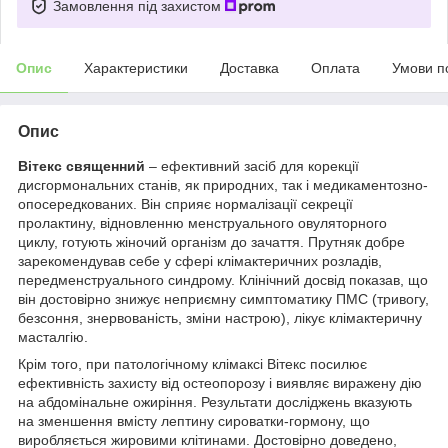
Замовлення під захистом
Опис
Характеристики
Доставка
Оплата
Умови п
Опис
Вітекс священний
– ефективний засіб для корекції
дисгормональних станів, як природних, так і медикаментозно-
опосередкованих. Він сприяє нормалізації секреції
пролактину, відновленню менструального овуляторного
циклу, готують жіночий організм до зачаття. Прутняк добре
зарекомендував себе у сфері клімактеричних розладів,
передменструального синдрому. Клінічний досвід показав, що
він достовірно знижує неприємну симптоматику ПМС (тривогу,
безсоння, знервованість, зміни настрою), лікує клімактеричну
масталгію.
Крім того, при патологічному клімаксі Вітекс посилює
ефективність захисту від остеопорозу і виявляє виражену дію
на абдомінальне ожиріння. Результати досліджень вказують
на зменшення вмісту лептину сироватки-гормону, що
виробляється жировими клітинами. Достовірно доведено,