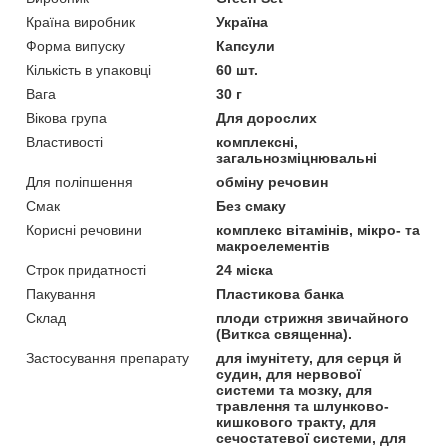
Країна виробник
Україна
Форма випуску
Капсули
Кількість в упаковці
60 шт.
Вага
30 г
Вікова група
Для дорослих
Властивості
комплексні,
загальнозміцнювальні
Для поліпшення
обміну речовин
Смак
Без смаку
Корисні речовини
комплекс вітамінів, мікро- та
макроелементів
Строк придатності
24 міска
Пакування
Пластикова банка
Склад
плоди стрижня звичайного
(Виткса священна).
Застосування препарату
для імунітету, для серця й
судин, для нервової
системи та мозку, для
травлення та шлунково-
кишкового тракту, для
сечостатевої системи, для