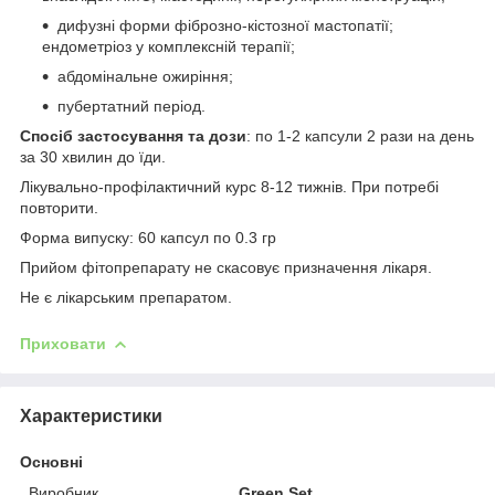
дифузні форми фіброзно-кістозної мастопатії;
ендометріоз у комплексній терапії;
абдомінальне ожиріння;
пубертатний період.
Спосіб застосування та дози
: по 1-2 капсули 2 рази на день
за 30 хвилин до їди.
Лікувально-профілактичний курс 8-12 тижнів. При потребі
повторити.
Форма випуску: 60 капсул по 0.3 гр
Прийом фітопрепарату не скасовує призначення лікаря.
Не є лікарським препаратом.
Приховати
Характеристики
Основні
Виробник
Green Set