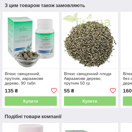
З цим товаром також замовляють
Вітекс священний,
Вітекс священний плоди
Віте
прутняк, авраамове
Авраамове дерево,
без 
дерево, 90 табл
прутняк 50 гр.
дере
Данікафарм
135
55
160
₴
₴
Купити
Купити
Подібні товари компанії