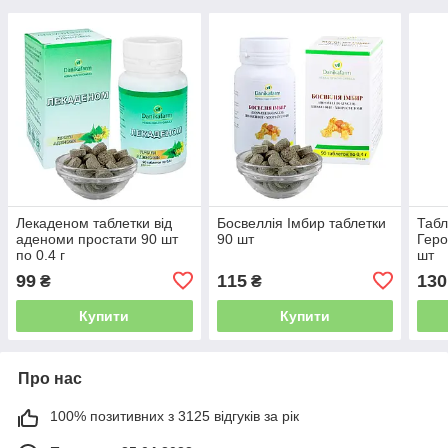
Лекаденом таблетки від
Босвеллія Імбир таблетки
Табл
аденоми простати 90 шт
90 шт
Геро
по 0.4 г
шт
99
115
130
₴
₴
Купити
Купити
Про нас
100% позитивних з 3125 відгуків за рік