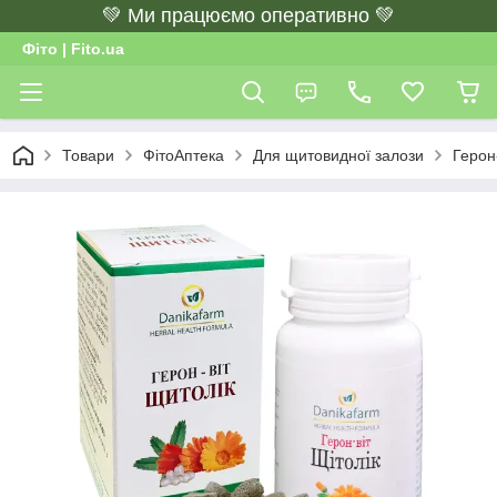
💚 Ми працюємо оперативно 💚
Фіто | Fito.ua
Товари
ФітоАптека
Для щитовидної залози
Герон