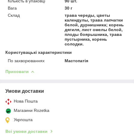
Кількість в упаковці
90 шт.
Вага
30 г
Склад
трава череды, цветы
календулы, трава лапчатки
белой, дурнишника; корень
дягиля, лист омелы белой,
плоды боярышника, трава
пустырника, корень
солодки.
Користувацькi характеристики
По захворюваннях
Мастопатія
Приховати
Умови доставки
Нова Пошта
Магазини Rozetka
Укрпошта
Всі умови доставки