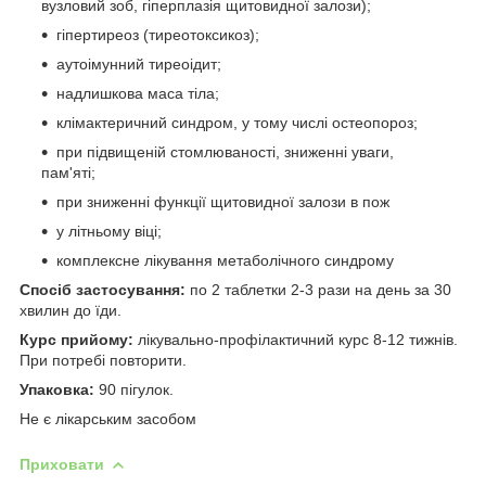
вузловий зоб, гіперплазія щитовидної залози);
гіпертиреоз (тиреотоксикоз);
аутоімунний тиреоідит;
надлишкова маса тіла;
клімактеричний синдром, у тому числі остеопороз;
при підвищеній стомлюваності, зниженні уваги,
пам'яті;
при зниженні функції щитовидної залози в пож
у літньому віці;
комплексне лікування метаболічного синдрому
Спосіб застосування:
по 2 таблетки 2-3 рази на день за 30
хвилин до їди.
Курс прийому:
лікувально-профілактичний курс 8-12 тижнів.
При потребі повторити.
Упаковка:
90 пігулок.
Не є лікарським засобом
Приховати