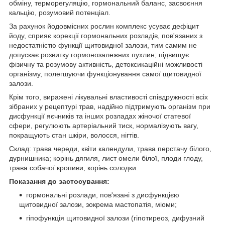
обміну, терморегуляцію, гормональний баланс, засвоєння
кальцію, розумовий потенціал.
За рахунок йодовмісних рослин комплекс усуває дефіцит
йоду, сприяє корекції гормональних розладів, пов'язаних з
недостатністю функції щитовидної залози, тим самим не
допускає розвитку гормонозалежних пухлин; підвищує
фізичну та розумову активність, детоксикаційні можливості
організму, полегшуючи функціонування самої щитовидної
залози.
Крім того, виражені лікувальні властивості співдружності всіх
зібраних у рецептурі трав, надійно підтримують організм при
дисфункції яєчників та інших розладах жіночої статевої
сфери, регулюють артеріальний тиск, нормалізують вагу,
покращують стан шкіри, волосся, нігтів.
Склад: трава череди, квіти календули, трава перстачу білого,
дурнишника; корінь дягиля, лист омели білої, плоди глоду,
трава собачої кропиви, корінь солодки.
Показання до застосування:
гормональні розлади, пов'язані з дисфункцією
щитовидної залози, зокрема мастопатія, міоми;
гіпофункція щитовидної залози (гіпотиреоз, дифузний