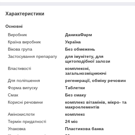
Характеристики
Основні
Виробник
ДаникаФарм
Країна виробник
Україна
Вікова група
Без обмежень
Застосування препарату
для імунітету, для
щитоподібної залози
Властивості
комплексні,
загальнозміцнюючі
Для поліпшення
регенерації, обміну речовин
Форма випуску
Таблетки
Смак
Без смаку
Корисні речовини
комплекс вітамінів, мікро- та
макроелементів
Амінокислоти
комплекс
Термін придатності
24 міс
Упаковка
Пластикова банка