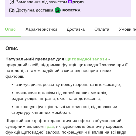
Замовлення під захистом
Доступна доставка
Опис
Характеристики
Доставка
Оплата
Умови п
Опис
Натуральний препарат для
щитовидної залози
-
природний засіб, підтримка функції щитовидної залози при її
патології, а також надійний захист від несприятливих
факторів,
знижує ризик розвитку новоутворень та інтоксикацію,
очищаючи організм від солей важких металів,
радіонуклідів, нітратів, екзо- та ендотоксинів,
покращує функціональні можливості, відновлюючи
структуру клітинних мембран.
Широкий спектр фітотерапевтичних ефектів обумовлений
сумарним впливом
трав
, які здійснюють безпечну корекцію
функції щитовидної залози, покращуючи її вплив на всі види