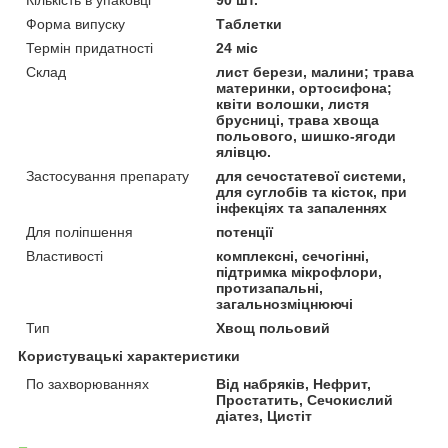
Форма випуску
Таблетки
Термін придатності
24 міс
Склад
лист берези, малини; трава
материнки, ортосифона;
квіти волошки, листя
брусниці, трава хвоща
польового, шишко-ягоди
ялівцю.
Застосування препарату
для сечостатевої системи,
для суглобів та кісток, при
інфекціях та запаленнях
Для поліпшення
потенції
Властивості
комплексні, сечогінні,
підтримка мікрофлори,
протизапальні,
загальнозміцнюючі
Тип
Хвощ польовий
Користувацькi характеристики
По захворюваннях
Від набряків, Нефрит,
Простатить, Сечокислий
діатез, Цистіт