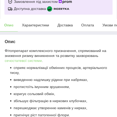
Замовлення під захистом
Доступна доставка
Опис
Характеристики
Доставка
Оплата
Умови п
Опис
Фітопрепарат комплексного призначення, спрямований на
зниження ризику виникнення та розвитку захворювань
сечостатевої системи
.
сприяє нормалізації обмінних процесів, артеріального
тиску,
виведенню надлишку рідини при набряках,
протистоїть імунним зрушенням,
коригує сольовий обмін,
збільшує фільтрацію в ниркових клубочках,
перешкоджає утворенню каменів у нирках,
пригнічує ріст патогенної флори.