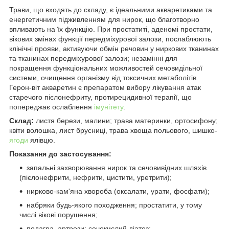
Трави, що входять до складу, є ідеальними акваретиками та
енергетичним підживленням для нирок, що благотворно
впливають на їх функцію. При простатиті, аденомі простати,
вікових змінах функції передміхурової залози, послаблюють
клінічні прояви, активуючи обмін речовин у ниркових тканинах
та тканинах передміхурової залози; незамінні для
покращення функціональних можливостей сечовидільної
системи, очищення організму від токсичних метаболітів.
Герон-віт акваретин є препаратом вибору лікування атак
старечого пієлонефриту, протирецидивної терапії, що
попереджає ослаблення
імунітету
.
Склад:
листя берези, малини; трава материнки, ортосифону;
квіти волошка, лист брусниці, трава хвоща польового, шишко-
ягоди
ялівцю.
Показання до застосування:
запальні захворювання нирок та сечовивідних шляхів
(пієлонефрити, нефрити, цистити, уретрити);
нирково-кам'яна хвороба (оксалати, урати, фосфати);
набряки будь-якого походження; простатити, у тому
числі вікові порушення;
подагра, артрози; сечокислий діатез;