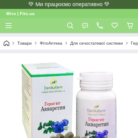
💚 Ми працюємо оперативно 💚
Фіто | Fito.ua
Товари
ФітоАптека
Для сечостатевої системи
Гер