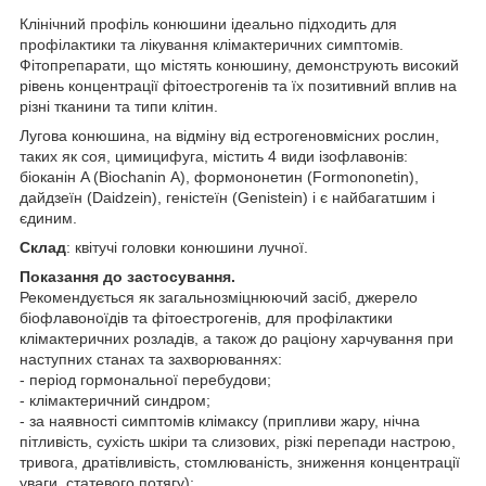
Клінічний профіль конюшини ідеально підходить для
профілактики та лікування клімактеричних симптомів.
Фітопрепарати, що містять конюшину, демонструють високий
рівень концентрації фітоестрогенів та їх позитивний вплив на
різні тканини та типи клітин.
Лугова конюшина, на відміну від естрогеновмісних рослин,
таких як соя, цимицифуга, містить 4 види ізофлавонів:
біоканін A (Biochanin А), формононетин (Formononetin),
дайдзеїн (Daidzein), геністеїн (Genistein) і є найбагатшим і
єдиним.
Склад
: квітучі головки конюшини лучної.
Показання до застосування.
Рекомендується як загальнозміцнюючий засіб, джерело
біофлавоноїдів та фітоестрогенів, для профілактики
клімактеричних розладів, а також до раціону харчування при
наступних станах та захворюваннях:
- період гормональної перебудови;
- клімактеричний синдром;
- за наявності симптомів клімаксу (припливи жару, нічна
пітливість, сухість шкіри та слизових, різкі перепади настрою,
тривога, дратівливість, стомлюваність, зниження концентрації
уваги, статевого потягу);