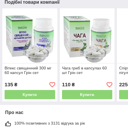
Подібні товари компанії
Вітекс священний 300 мг
Чага гриб в капсулах 60
Спір
60 капсул Грін сет
шт Грін сет
пігул
135
110
225
₴
₴
Купити
Купити
Про нас
100% позитивних з 3131 відгука за рік