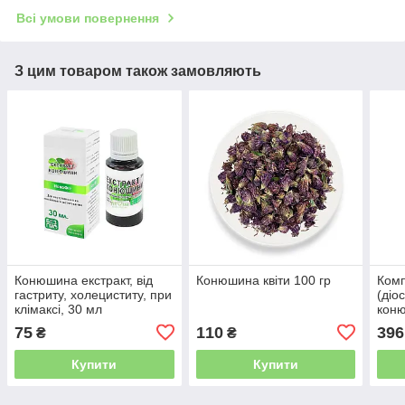
Всі умови повернення
З цим товаром також замовляють
Конюшина екстракт, від
Конюшина квіти 100 гр
Комп
гастриту, холециститу, при
(діо
клімаксі, 30 мл
коню
75
110
396
₴
₴
Купити
Купити