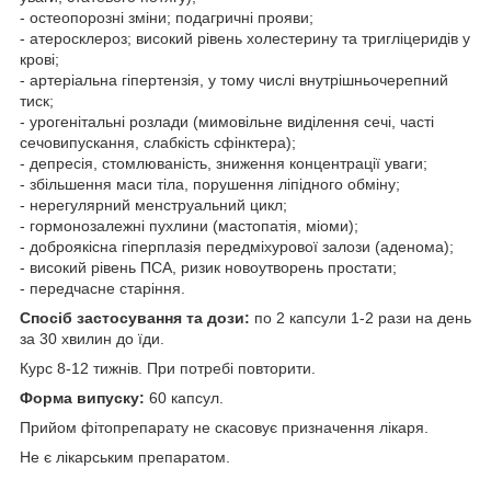
- остеопорозні зміни; подагричні прояви;
- атеросклероз; високий рівень холестерину та тригліцеридів у
крові;
- артеріальна гіпертензія, у тому числі внутрішньочерепний
тиск;
- урогенітальні розлади (мимовільне виділення сечі, часті
сечовипускання, слабкість сфінктера);
- депресія, стомлюваність, зниження концентрації уваги;
- збільшення маси тіла, порушення ліпідного обміну;
- нерегулярний менструальний цикл;
- гормонозалежні пухлини (мастопатія, міоми);
- доброякісна гіперплазія передміхурової залози (аденома);
- високий рівень ПСА, ризик новоутворень простати;
- передчасне старіння.
Спосіб застосування та дози:
по 2 капсули 1-2 рази на день
за 30 хвилин до їди.
Курс 8-12 тижнів. При потребі повторити.
Форма випуску:
60 капсул.
Прийом фітопрепарату не скасовує призначення лікаря.
Не є лікарським препаратом.