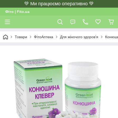
💚 Ми працюємо оперативно 💚
Фіто | Fito.ua
Товари
ФітоАптека
Для жіночого здоров'я
Конюши