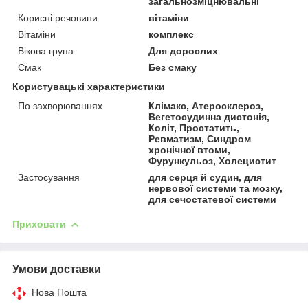
загальнозміцнювальні
Корисні речовини
вітаміни
Вітаміни
комплекс
Вікова група
Для дорослих
Смак
Без смаку
Користувацькі характеристики
По захворюваннях
Клімакс, Атеросклероз,
Вегетосудинна дистонія,
Коліт, Простатить,
Ревматизм, Синдром
хронічної втоми,
Фурункульоз, Холецистит
Застосування
для серця й судин, для
нервової системи та мозку,
для сечостатевої системи
Приховати
Умови доставки
Нова Пошта