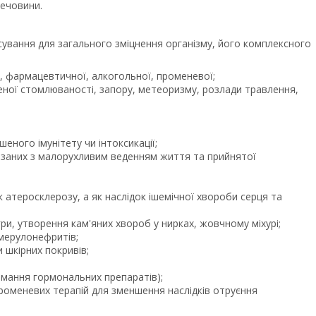
речовини.
ування для загального зміцнення організму, його комплексного
ї, фармацевтичної, алкогольної, променевої;
щеної стомлюваності, запору, метеоризму, розлади травлення,
шеного імунітету чи інтоксикації;
в'язаних з малорухливим веденням життя та прийнятої
к атеросклерозу, а як наслідок ішемічної хвороби серця та
ри, утворення кам'яних хвороб у нирках, жовчному міхурі;
умерулонефритів;
 шкірних покривів;
иймання гормональних препаратів);
променевих терапій для зменшення наслідків отруєння