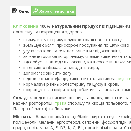
Опис
Характеристики
Клітковина
100% натуральний продукт
із підвищеним
організму та покращення здоров'я.
стимулює моторику шлунково-кишкового тракту,
збільшує обсяг і прискорює просування по шлунково-
усуває запори та очищає кишечник від «завалів»,
знімає інтоксикацію організму, спазми кишечника та
адсорбує та виводить токсини, канцерогени, важкі м
інтенсивно вбирає та виводить жири,
допомагає знизити вагу,
відновлює мікрофлору кишечника та активізує
імуніт
нормалізує рівень холестерину та цукру в крові,
покращує стан шкіри, колір обличчя та загальне сам
Склад:
зародки та висівки пшениці та льону, лист сіни, на
насіння розторопші,
трава
споришу та хвоща польового, п
Плеврот (гливка) та Лисички.
Містить:
збалансований склад білків, жирів та вуглеводів,
поліфеноли, меланін, ергостерол, сапоніни, фосфоліпіди, а
природні вітаміни: A, E, D3, К, C, B1; органічні мінерали: Ca 