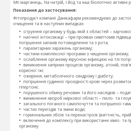
Mn марганець, Na натрій, I йод та інші біологічно активні 
Показання до застосування:
Фітопродукт компанії Данікафарм рекомендуємо до застос
очищення та в наступних випадках:
отруєння організму у будь-якій з областей – харчово
наочної інтоксикації – при проявах симптомів підви
погіршення запахів потовиділення та з рота;
паразитарних заражень організму;
частини комплексної програми з чищення організму;
ослаблення організму вірусною інфекцією на тлі погір
виникнення запірних процесів організму, атоній, по
корисної їжі;
ожиріння, метаболічного синдрому і діабету;
погіршення судинної прохідності крові через розвито
гіпертонії;
порушеного обміну речовин та його наслідків – подаг
виникнення хвороб ниркової області – пієло- та гло
загального поганого самопочуття та погіршеної гами
частих переїздів та зміни води;
гормональних збоїв та перенастроїв (вагітність, пр
включення до комплексу при використанні хіміо- та 
організму.