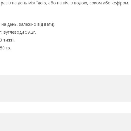
разів на день між їдою, або на ніч, з водою, соком або кефіром.
 на день, залежно від ваги).
г; вуглеводи 59,2г.
3 тижні.
50 гр.