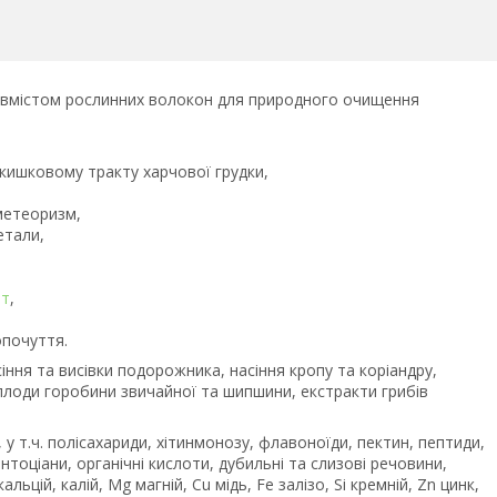
 вмістом рослинних волокон для природного очищення
кишковому тракту харчової грудки,
 метеоризм,
етали,
ет
,
опочуття.
сіння та висівки подорожника, насіння кропу та коріандру,
лоди горобини звичайної та шипшини, екстракти грибів
 у т.ч. полісахариди, хітинмонозу, флавоноїди, пектин, пептиди,
нтоціани, органічні кислоти, дубильні та слизові речовини,
кальцій, калій, Mg магній, Cu мідь, Fe залізо, Si кремній, Zn цинк,