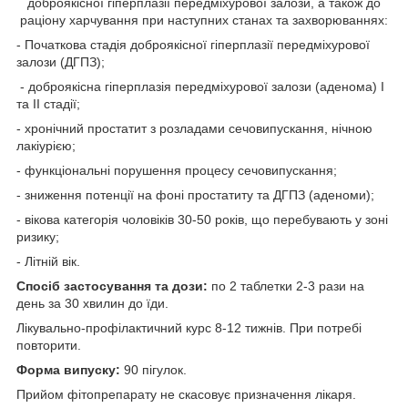
доброякісної гіперплазії передміхурової залози, а також до
раціону харчування при наступних станах та захворюваннях:
- Початкова стадія доброякісної гіперплазії передміхурової
залози (ДГПЗ);
- доброякісна гіперплазія передміхурової залози (аденома) І
та ІІ стадії;
- хронічний простатит з розладами сечовипускання, нічною
лакіурією;
- функціональні порушення процесу сечовипускання;
- зниження потенції на фоні простатиту та ДГПЗ (аденоми);
- вікова категорія чоловіків 30-50 років, що перебувають у зоні
ризику;
- Літній вік.
Спосіб застосування та дози:
по 2 таблетки 2-3 рази на
день за 30 хвилин до їди.
Лікувально-профілактичний курс 8-12 тижнів. При потребі
повторити.
Форма випуску:
90 пігулок.
Прийом фітопрепарату не скасовує призначення лікаря.