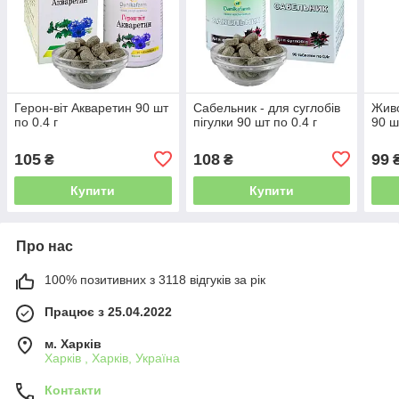
Герон-віт Акваретин 90 шт
Сабельник - для суглобів
Живо
по 0.4 г
пігулки 90 шт по 0.4 г
90 ш
105
108
99
₴
₴
Купити
Купити
Про нас
100% позитивних з 3118 відгуків за рік
Працює з 25.04.2022
м. Харків
Харків , Харків, Україна
Контакти