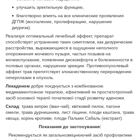
улучшить эректильную функцию,
благотворно влиять на все клинические проявления
ДГПЖ (воспаление, пролиферацию, нарушение
диуреза).
Реализуя оптимальный лечебный эффект, препарат
способствует устранению таких симптомов, как дизурические
расстройства, выражающиеся в ощущении неполного
опорожнения мочевого пузыря, частых позывов на
мочеиспускание, появлении дискомфорта и болезненности в
половых органах, нарушении эрекции. Противоопухолевый
эффект трав препятствует злокачественному перерождению
гиперплазии в опухоль.
Лекаденом
добре поєднується з комбінованою
медикаментозною терапією, ефективний як простатотропний
засіб основної терапії початкової стадії розвитку аденоми.
Склад
: трава кипрію (іван-чай), квітковий пилок, пагони
омели, трава дурнишника, лист ліщини, плоди каштана, трава
хвоща, корінь кропиви, плоди Пальми Сабаль (екстракт).
Показання до застосування:
Рекомендується як загальнозміцнюючий засіб профілактики