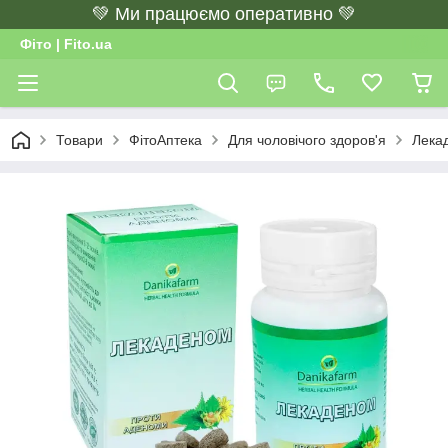
💚 Ми працюємо оперативно 💚
Фіто | Fito.ua
Товари
ФітоАптека
Для чоловічого здоров'я
Лекад