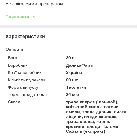
Не є лікарським препаратом
Приховати
Характеристики
Основні
Вага
30 г
Виробник
ДаникаФарм
Країна виробник
Україна
Кількість в упаковці
90 шт.
Форма випуску
Таблетки
Термін придатності
24 міс
Склад
трава кипрея (іван-чай),
квітковий пилок, пагони
омели, трава дурник, листя
ліщини, плоди каштана,
трава хвоща, корінь
кропиви, плоди Пальми
Сабаль (екстракт).