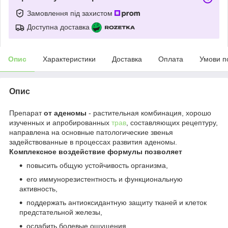
Замовлення під захистом
Доступна доставка
Опис
Характеристики
Доставка
Оплата
Умови п
Опис
Препарат
от
аденомы
- растительная комбинация, хорошо
изученных и апробированных
трав
, составляющих рецептуру,
направлена на основные патологические звенья
задействованные в процессах развития аденомы.
Комплексное воздействие формулы позволяет
повысить общую устойчивость организма,
его иммунорезистентность и функциональную
активность,
поддержать антиоксидантную защиту тканей и клеток
предстательной железы,
ослабить болевые ощущения,