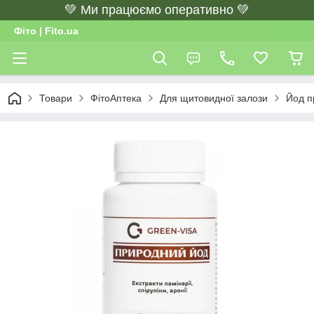
💚 Ми працюємо оперативно 💚
Фіто | Fito.ua
Товари
ФітоАптека
Для щитовидної залози
Йод п