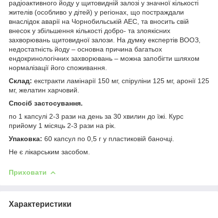
радіоактивного йоду у щитовидній залозі у значної кількості
жителів (особливо у дітей) у регіонах, що постраждали
внаслідок аварії на Чорнобильській АЕС, та вносить свій
внесок у збільшення кількості добро- та злоякісних
захворювань щитовидної залози. На думку експертів ВООЗ,
недостатність йоду – основна причина багатьох
ендокринологічних захворювань – можна запобігти шляхом
нормалізації його споживання.
Склад:
екстракти ламінарії 150 мг, спіруліни 125 мг, аронії 125
мг, желатин харчовий.
Спосіб застосування.
по 1 капсулі 2-3 рази на день за 30 хвилин до їжі. Курс
прийому 1 місяць 2-3 рази на рік.
Упаковка:
60 ​​капсул по 0,5 г у пластиковій баночці.
Не є лікарським засобом.
Приховати
Характеристики