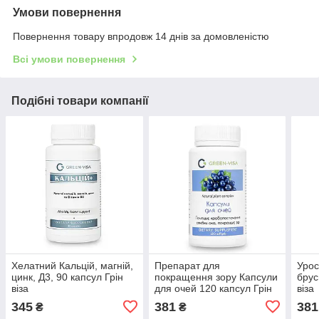
Умови повернення
Повернення товару впродовж 14 днів за домовленістю
Всі умови повернення
Подібні товари компанії
Хелатний Кальцій, магній,
Препарат для
Урос
цинк, Д3, 90 капсул Грін
покращення зору Капсули
брус
віза
для очей 120 капсул Грін
віза
віза
345
381
381
₴
₴