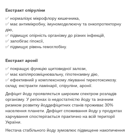
Екстракт спіруліни
✅ нормалізує мікрофлору кишечника,
✅ має антимікробну, імуномоделюючу та онкопротекторну
дію,
✅ підвищує опірність організму до різних інфекцій,
✅ запобігає гіпоксії,
✅ підвищує рівень гемоглобіну.
Екстракт аронії
✅ покращує функцію щитовидної залози,
✅ має капілярозміцнювальну, гіпотензивну дію,
✅ ефективний у комплексному лікуванні тиреотоксикозу.
склад: екстракти ламінарії, спіруліни, аронії.
Дефіцит йоду проявляється широким спектром розладів
організму. У регіонах із недостатністю йоду та значним
ризиком розвитку йоддефіцитних станів проживає 30%
населення планети. Дефіцит споживання йоду у продуктах
харчування спостерігається практично на всій території
України.
Нестача стабільного йоду зумовлює підвищене накопичення