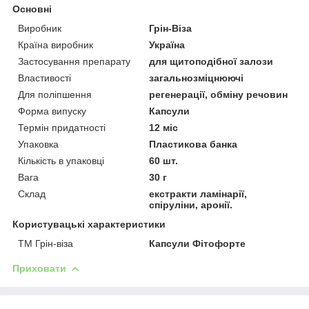
Основні
Виробник
Грін-Віза
Країна виробник
Україна
Застосування препарату
для щитоподібної залози
Властивості
загальнозміцнюючі
Для поліпшення
регенерації, обміну речовин
Форма випуску
Капсули
Термін придатності
12 міс
Упаковка
Пластикова банка
Кількість в упаковці
60 шт.
Вага
30 г
Склад
екстракти ламінарії,
спіруліни, аронії.
Користувацькі характеристики
ТМ Грін-віза
Капсули Фітофорте
Приховати