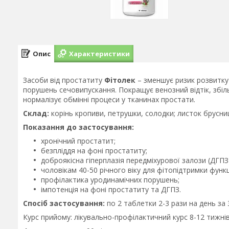
Опис
Характеристики
Засоби від простатиту
Фітолек
– зменшує ризик розвитку 
порушень сечовипускання. Покращує венозний відтік, збіль
нормалізує обмінні процеси у тканинах простати.
Склад:
корінь кропиви, петрушки, солодки; листок брусни
Показання до застосування:
хронічний простатит;
безпліддя на фоні простатиту;
доброякісна гіперплазія передміхурової залози (ДГПЗ
чоловікам 40-50 річного віку для фітопідтримки функц
профілактика уродинамічних порушень;
імпотенція на фоні простатиту та ДГПЗ.
Спосіб застосування:
по 2 таблетки 2-3 рази на день за 
Курс прийому: лікувально-профілактичний курс 8-12 тижні