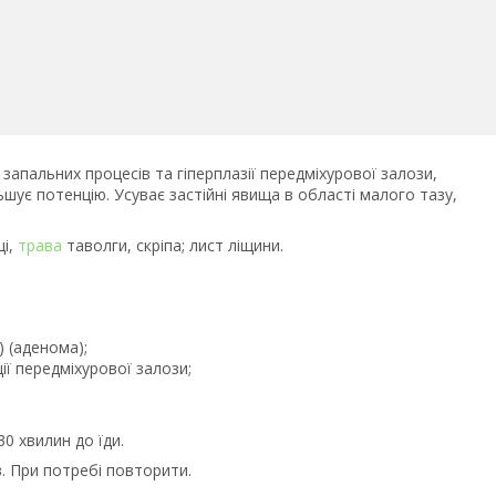
запальних процесів та гіперплазії передміхурової залози,
шує потенцію. Усуває застійні явища в області малого тазу,
ці,
трава
таволги, скріпа; лист ліщини.
) (аденома);
ії передміхурової залози;
30 хвилин до їди.
в. При потребі повторити.