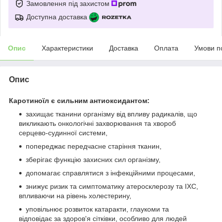
Замовлення під захистом
Доступна доставка
Опис
Характеристики
Доставка
Оплата
Умови п
Опис
Каротиноїл є сильним антиоксидантом:
захищає тканини організму від впливу радикалів, що
викликають онкологічні захворювання та хвороб
серцево-судинної системи,
попереджає передчасне старіння тканин,
зберігає функцію захисних сил організму,
допомагає справлятися з інфекційними процесами,
знижує ризик та симптоматику атеросклерозу та ІХС,
впливаючи на рівень холестерину,
уповільнює розвиток катаракти, глаукоми та
відповідає за здоров'я сітківки, особливо для людей