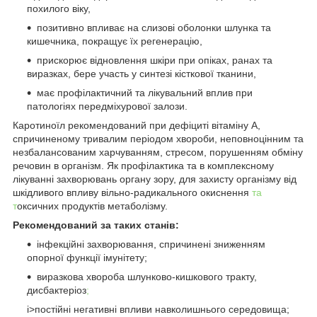
похилого віку,
позитивно впливає на слизові оболонки шлунка та
кишечника, покращує їх регенерацію,
прискорює відновлення шкіри при опіках, ранах та
виразках, бере участь у синтезі кісткової тканини,
має профілактичний та лікувальний вплив при
патологіях передміхурової залози.
Каротиноїл рекомендований при дефіциті вітаміну А,
спричиненому тривалим періодом хвороби, неповноцінним та
незбалансованим харчуванням, стресом, порушенням обміну
речовин в організм. Як профілактика та в комплексному
лікуванні захворювань органу зору, для захисту організму від
шкідливого впливу вільно-радикального окиснення
та
т
оксичних продуктів метаболізму.
Рекомендований за таких станів:
інфекційні захворювання, спричинені зниженням
опорної функції імунітету;
виразкова хвороба шлунково-кишкового тракту,
дисбактеріоз
;
i>постійні негативні впливи навколишнього середовища;