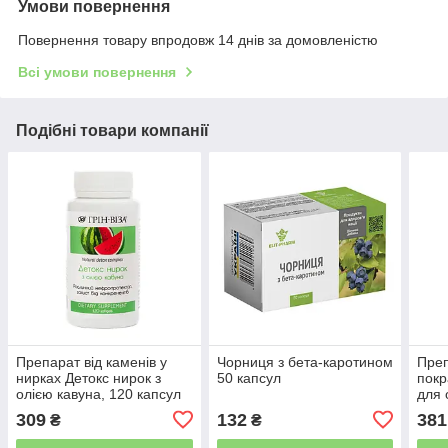
Умови повернення
Повернення товару впродовж 14 днів за домовленістю
Всі умови повернення
Подібні товари компанії
Препарат від каменів у
Чорниця з бета-каротином
Преп
нирках Детокс нирок з
50 капсул
покр
олією кавуна, 120 капсул
для 
віза
309
132
381
₴
₴