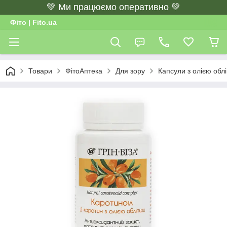
💚 Ми працюємо оперативно 💚
Фіто | Fito.ua
Товари
ФітоАптека
Для зору
Капсули з олією обл