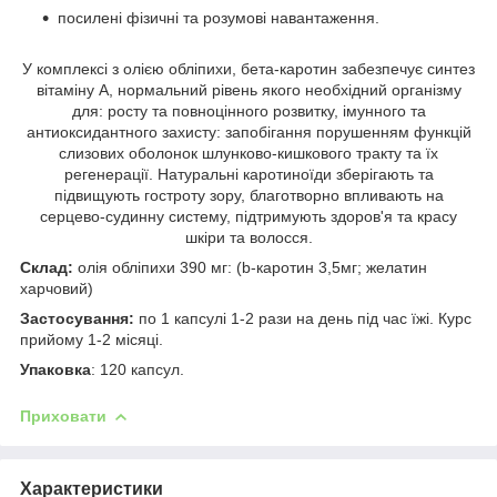
посилені фізичні та розумові навантаження.
У комплексі з олією обліпихи, бета-каротин забезпечує синтез
вітаміну А, нормальний рівень якого необхідний організму
для: росту та повноцінного розвитку, імунного та
антиоксидантного захисту: запобігання порушенням функцій
слизових оболонок шлунково-кишкового тракту та їх
регенерації. Натуральні каротиноїди зберігають та
підвищують гостроту зору, благотворно впливають на
серцево-судинну систему, підтримують здоров'я та красу
шкіри та волосся.
Склад:
олія обліпихи 390 мг: (b-каротин 3,5мг; желатин
харчовий)
Застосування:
по 1 капсулі 1-2 рази на день під час їжі. Курс
прийому 1-2 місяці.
Упаковка
: 120 капсул.
Приховати
Характеристики