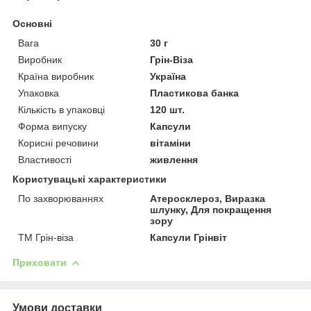
Основні
Вага
30 г
Виробник
Грін-Віза
Країна виробник
Україна
Упаковка
Пластикова банка
Кількість в упаковці
120 шт.
Форма випуску
Капсули
Корисні речовини
вітаміни
Властивості
живлення
Користувацькі характеристики
По захворюваннях
Атеросклероз, Виразка
шлунку, Для покращення
зору
ТМ Грін-віза
Капсули Грінвіт
Приховати
Умови доставки