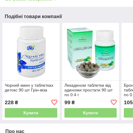
Подібні товари компанії
Чорний кмин у таблетках
Лекаденом таблетки від
Брон
детокс 90 шт Грін-віза
аденоми простати 90 шт
табл
по 0.4 г
по 0.
228
99
105
₴
₴
Купити
Купити
Про нас