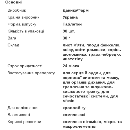
Основні
Виробник
ДаникаФарм
Країна виробник
Україна
Форма випуску
Таблетки
Кількість в упаковці
90 шт.
Вага
30 г
Склад
лист м'яти, плоди фенхелю,
анісу, квіти ромашки, корінь
шоломника, трава чебрецю,
чистотілу.
Строк придатності
24 міска
Застосування препарату
для серця й судин, для
нервової системи та мозку,
для органів дихання, для
травлення та шлунково-
кишкового тракту, для
сечостатевої системи, для
м'язів
Для поліпшення
кровообігу
Властивості
комплексні
Корисні речовини
комплекс вітамінів, мікро- та
макроелементів