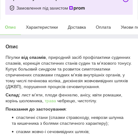
Замовлення під захистом
Опис
Характеристики
Доставка
Оплата
Умови п
Опис
Пігулки
від спазмів
, природний засіб профілактики судинних
спазмів, корекція спастичних станів судин та м'язового тонусу.
Купує больовий синдром та розвиток симптоматики
спричинених спазмами гладких м'язів внутрішніх органів, у
тому числі печінкова коліка, дискінезія жовчовивідних шляхів
(ДЖВП), порушення процесів сечовипускання.
Склад:
лист м'яти, плоди фенхелю, анісу, квіти ромашки,
корінь шоломника,
трава
чебрецю, чистотілу.
Показання до застосування
:
спастичні стани (спазми стравоходу, неврози шлунка
та кишечника з болями спастичного характеру);
спазми жовчо-і сечовивідних шляхів;