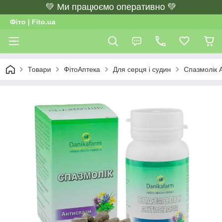
💚 Ми працюємо оперативно 💚
Фіто | Fito.ua
Товари
ФітоАптека
Для серця і судин
Спазмолік А