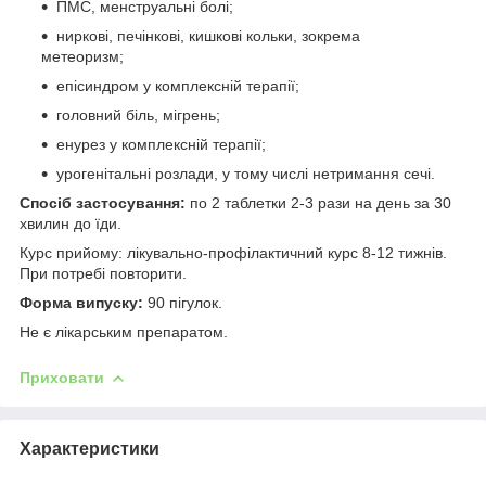
ПМС, менструальні болі;
ниркові, печінкові, кишкові кольки, зокрема
метеоризм;
епісиндром у комплексній терапії;
головний біль, мігрень;
енурез у комплексній терапії;
урогенітальні розлади, у тому числі нетримання сечі.
Спосіб застосування:
по 2 таблетки 2-3 рази на день за 30
хвилин до їди.
Курс прийому: лікувально-профілактичний курс 8-12 тижнів.
При потребі повторити.
Форма випуску:
90 пігулок.
Не є лікарським препаратом.
Приховати
Характеристики