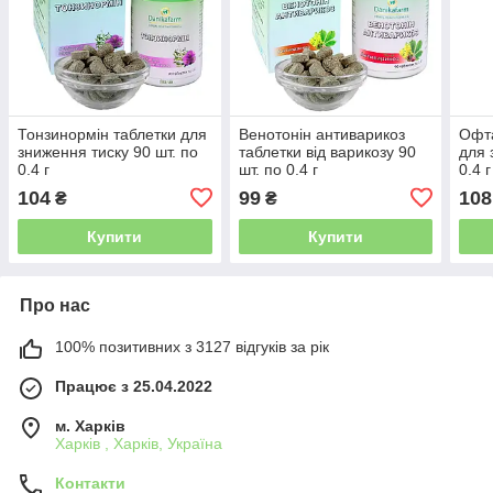
Тонзинормін таблетки для
Венотонін антиварикоз
Офта
зниження тиску 90 шт. по
таблетки від варикозу 90
для 
0.4 г
шт. по 0.4 г
0.4 г
104
99
108
₴
₴
Купити
Купити
Про нас
100% позитивних з 3127 відгуків за рік
Працює з 25.04.2022
м. Харків
Харків , Харків, Україна
Контакти