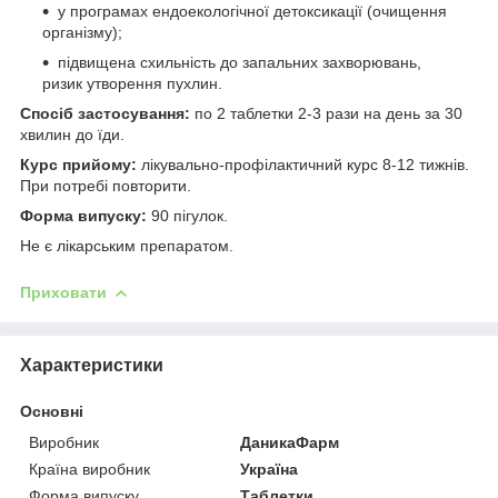
у програмах ендоекологічної детоксикації (очищення
організму);
підвищена схильність до запальних захворювань,
ризик утворення пухлин.
Спосіб застосування:
по 2 таблетки 2-3 рази на день за 30
хвилин до їди.
Курс прийому:
лікувально-профілактичний курс 8-12 тижнів.
При потребі повторити.
Форма випуску:
90 пігулок.
Не є лікарським препаратом.
Приховати
Характеристики
Основні
Виробник
ДаникаФарм
Країна виробник
Україна
Форма випуску
Таблетки