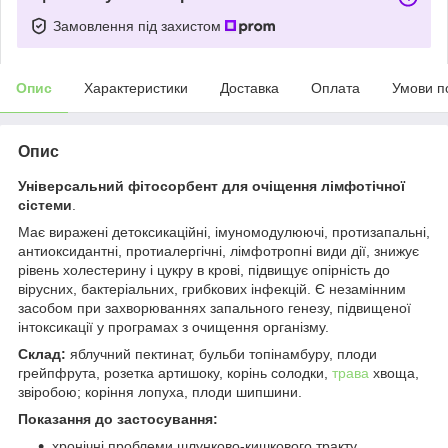
Замовлення під захистом
Опис
Характеристики
Доставка
Оплата
Умови п
Опис
Універсальний фітосорбент для очіщення лімфотічної
сістеми
.
Має виражені детоксикаційні, імуномодулюючі, протизапальні,
антиоксидантні, протиалергічні, лімфотропні види дії, знижує
рівень холестерину і цукру в крові, підвищує опірність до
вірусних, бактеріальних, грибкових інфекцій. Є незамінним
засобом при захворюваннях запального генезу, підвищеної
інтоксикації у програмах з очищення організму.
Склад:
яблучний пектинат, бульби топінамбуру, плоди
грейпфрута, розетка артишоку, корінь солодки,
трава
хвоща,
звіробою; коріння лопуха, плоди шипшини.
Показання до застосування:
хронічні проблеми шлунково-кишкового тракту