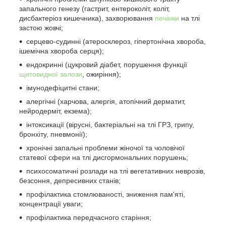
запального генезу (гастрит, ентероколіт, коліт,
дисбактеріоз кишечника), захворювання
печінки
на тлі
застою жовчі;
серцево-судинні (атеросклероз, гіпертонічна хвороба,
ішемічна хвороба серця);
ендокринні (цукровий діабет, порушення функції
щитовидної залози
, ожиріння);
імунодефіцитні стани;
алергічні (харчова, алергія, атопічний дерматит,
нейродерміт, екзема);
інтоксикації (вірусні, бактеріальні на тлі ГРЗ, грипу,
бронхіту, пневмонії);
хронічні запальні проблеми жіночої та чоловічої
статевої сфери на тлі дисгормональних порушень;
психосоматичні розлади на тлі вегетативних неврозів,
безсоння, депресивних станів;
профілактика стомлюваності, зниження пам'яті,
концентрації уваги;
профілактика передчасного старіння;