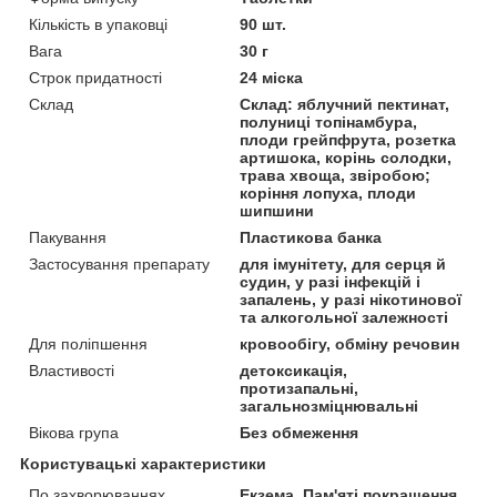
Кількість в упаковці
90 шт.
Вага
30 г
Строк придатності
24 міска
Склад
Склад: яблучний пектинат,
полуниці топінамбура,
плоди грейпфрута, розетка
артишока, корінь солодки,
трава хвоща, звіробою;
коріння лопуха, плоди
шипшини
Пакування
Пластикова банка
Застосування препарату
для імунітету, для серця й
судин, у разі інфекцій і
запалень, у разі нікотинової
та алкогольної залежності
Для поліпшення
кровообігу, обміну речовин
Властивості
детоксикація,
протизапальні,
загальнозміцнювальні
Вікова група
Без обмеження
Користувацькi характеристики
По захворюваннях
Екзема, Пам'яті покращення