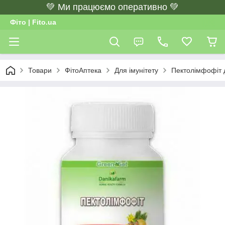
💚 Ми працюємо оперативно 💚
Фіто | Fito.ua
Товари
ФітоАптека
Для імунітету
Пектолімфофіт 