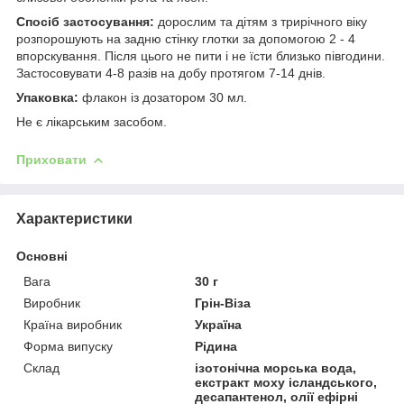
Спосіб застосування:
дорослим та дітям з трирічного віку
розпорошують на задню стінку глотки за допомогою 2 - 4
впорскування. Після цього не пити і не їсти близько півгодини.
Застосовувати 4-8 разів на добу протягом 7-14 днів.
Упаковка:
флакон із дозатором 30 мл.
Не є лікарським засобом.
Приховати
Характеристики
Основні
Вага
30 г
Виробник
Грін-Віза
Країна виробник
Україна
Форма випуску
Рідина
Склад
ізотонічна морська вода,
екстракт моху ісландського,
десапантенол, олії ефірні