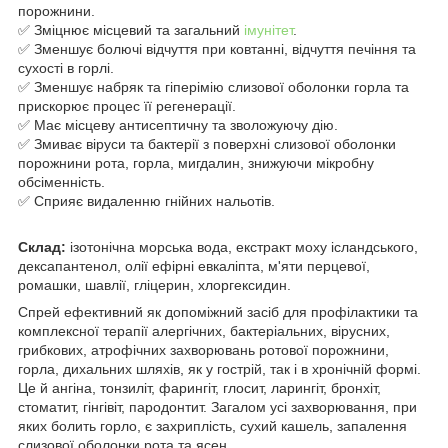
порожнини.
✅ Зміцнює місцевий та загальний
імунітет
.
✅ Зменшує болючі відчуття при ковтанні, відчуття печіння та
сухості в горлі.
✅ Зменшує набряк та гіперімію слизової оболонки горла та
прискорює процес її регенерації.
✅ Має місцеву антисептичну та зволожуючу дію.
✅ Змиває віруси та бактерії з поверхні слизової оболонки
порожнини рота, горла, мигдалин, знижуючи мікробну
обсіменність.
✅ Сприяє видаленню гнійних нальотів.
Склад:
ізотонічна морська вода, екстракт моху ісландського,
дексапантенол, олії ефірні евкаліпта, м'яти перцевої,
ромашки, шавлії, гліцерин, хлоргексидин.
Спрей ефективний як допоміжний засіб для профілактики та
комплексної терапії алергічних, бактеріальних, вірусних,
грибкових, атрофічних захворювань ротової порожнини,
горла, дихальних шляхів, як у гострій, так і в хронічній формі.
Це й ангіна, тонзиліт, фарингіт, глосит, ларингіт, бронхіт,
стоматит, гінгівіт, пародонтит. Загалом усі захворювання, при
яких болить горло, є захриплість, сухий кашель, запалення
слизової оболонки рота та ясен.