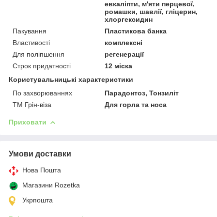
евкаліпти, м'яти перцевої,
ромашки, шавлії, гліцерин,
хлоргексидин
Пакування
Пластикова банка
Властивості
комплексні
Для поліпшення
регенерації
Строк придатності
12 міска
Користувальницькі характеристики
По захворюваннях
Парадонтоз, Тонзиліт
ТМ Грін-віза
Для горла та носа
Приховати
Умови доставки
Нова Пошта
Магазини Rozetka
Укрпошта