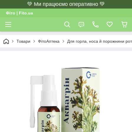
💚 Ми працюємо оперативно 💚
Фіто | Fito.ua
Товари
ФітоАптека
Для горла, носа й порожнини ро