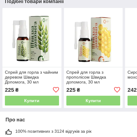
Подібні товари компанії
Спрей для горла з чайним
Спрей для горла з
Сиро
деревом Швидка
прополісом Швидка
мохо
Допомога, 30 мл
допомога, 30 мл
225
225
242
₴
₴
Купити
Купити
Про нас
100% позитивних з 3124 відгуків за рік